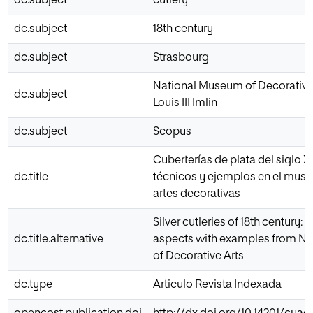
dc.subject
cutlery
dc.subject
18th century
dc.subject
Strasbourg
National Museum of Decorative
dc.subject
Louis III Imlin
dc.subject
Scopus
Cuberterías de plata del siglo X
dc.title
técnicos y ejemplos en el muse
artes decorativas
Silver cutleries of 18th century:
dc.title.alternative
aspects with examples from N
of Decorative Arts
dc.type
Articulo Revista Indexada