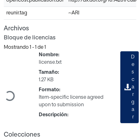
opencost.publication.doi
http://dx.doi.org/10.14201/cuad
reunir.tag
~ARI
Archivos
Bloque de licencias
Mostrando
1 - 1 de 1
Nombre:
D
license.txt
e
s
Tamaño:
c
1.27 KB
a
Cargando...
Formato:
r
Item-specific license agreed
g
upon to submission
a
Descripción:
r
Colecciones