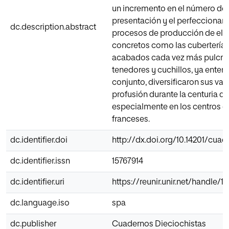
un incremento en el número de 
presentación y el perfeccionam
dc.description.abstract
procesos de producción de el
concretos como las cuberterías
acabados cada vez más pulcro
tenedores y cuchillos, ya ente
conjunto, diversificaron sus var
profusión durante la centuria de
especialmente en los centros 
franceses.
dc.identifier.doi
http://dx.doi.org/10.14201/cuad
dc.identifier.issn
15767914
dc.identifier.uri
https://reunir.unir.net/handle/
dc.language.iso
spa
dc.publisher
Cuadernos Dieciochistas