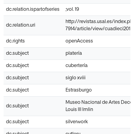
dc.relation.ispartofseries
;vol. 19
http://revistas.usal.es/index.ph
dc.relation.uri
7914/article/view/cuadieci2017
dc.rights
openAccess
dc.subject
platería
dc.subject
cubertería
dc.subject
siglo xviii
dc.subject
Estrasburgo
Museo Nacional de Artes Decor
dc.subject
Louis III Imlin
dc.subject
silverwork