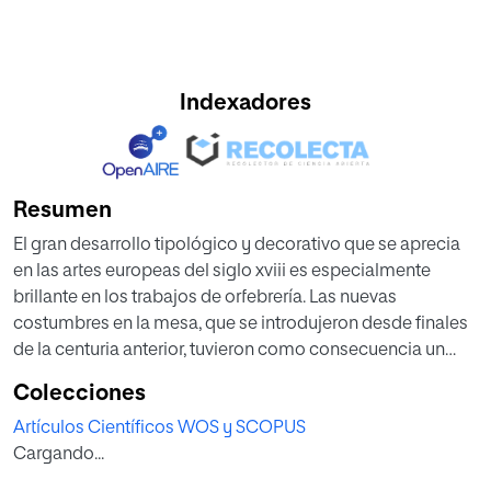
Indexadores
Resumen
El gran desarrollo tipológico y decorativo que se aprecia
en las artes europeas del siglo xviii es especialmente
brillante en los trabajos de orfebrería. Las nuevas
costumbres en la mesa, que se introdujeron desde finales
de la centuria anterior, tuvieron como consecuencia un
incremento en el número de piezas
Colecciones
de presentación y el perfeccionamiento en los procesos
Artículos Científicos WOS y SCOPUS
de producción de elementos concretos como las
Cargando...
cuberterías. Con acabados cada vez más pulcros,
cucharas tenedores y cuchillos, ya entendidos como