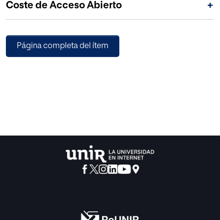
Coste de Acceso Abierto
+
conjunto, diversificaron sus variantes con profusión
durante la centuria del setecientos, especialmente en los
centros de producción franceses.
Página completa del ítem