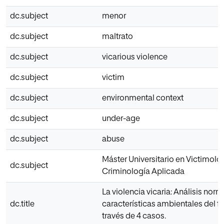
dc.subject
menor
dc.subject
maltrato
dc.subject
vicarious violence
dc.subject
victim
dc.subject
environmental context
dc.subject
under-age
dc.subject
abuse
Máster Universitario en Victimolo
dc.subject
Criminología Aplicada
La violencia vicaria: Análisis norm
dc.title
características ambientales del 
través de 4 casos.