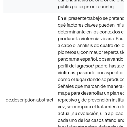
current, should be one of the priori
public policy in our country.
En el presente trabajo se pretend
qué factores claves pueden influi
determinante en los contextos en 
produce la violencia vicaria. Para e
a cabo el análisis de cuatro de lo
pioneros y con mayor repercusión
panorama español, observando d
perfil del agresor/ padre, hasta el p
víctimas, pasando por aspectos 
como el lugar donde se produce el
Señales que marcan de manera de
mapa para desarrollar un plan edu
dc.description.abstract
represivo y de prevención instituc
vez, se compara el tratamiento leg
actual, su evolución, y la aplicaci
cada uno de los casos atendiend