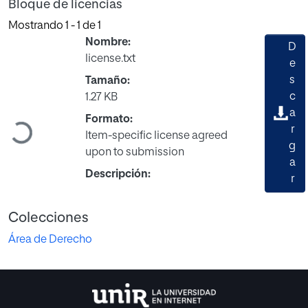
Bloque de licencias
Mostrando
1 - 1 de 1
Nombre:
D
license.txt
e
s
Tamaño:
c
1.27 KB
a
Formato:
Cargando...
r
Item-specific license agreed
g
upon to submission
a
Descripción:
r
Colecciones
Área de Derecho