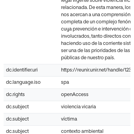
legal vigente sobre violencia vicar
relacionada. De esta manera, los 
nos acercan a una comprensión 
completa de un complejo fenóme
cuya prevención e intervención c
involucrados, tanto directos como
haciendo uso de la corriente sis
ser una de las prioridades de las p
públicas de nuestro país.
dc.identifier.uri
https://reunir.unir.net/handle/12
dc.language.iso
spa
dc.rights
openAccess
dc.subject
violencia vicaria
dc.subject
víctima
dc.subject
contexto ambiental