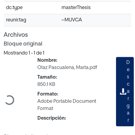
dc.type
masterThesis
reunir.tag
~MUVCA
Archivos
Bloque original
Mostrando
1 - 1 de 1
Nombre:
D
Olaz Pascualena, Marta.pdf
e
s
Tamaño:
c
850.1 KB
a
Formato:
Cargando...
r
Adobe Portable Document
g
Format
a
Descripción:
r