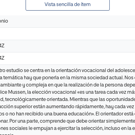
Vista sencilla de ítem
onio
34Z
34Z
ro estudio se centra en la orientación vocacional del adolesc
ta temática hay que ponerla en la misma sociedad actual. No
ambiante y compleja en que la realización de la persona depe
ice Mussen, la elección vocacional «es una tarea cada vez más 
, tecnológicamente orientada. Mientras que las oportunidade
rucción superior están aumentando rápidamente, hay cada ve
os o no han recibido una buena educación». El orientador está
ionar. Por una parte, comprende que debe orientar simplemente,
iones sociales le empujan a ejercitar la selección, incluso en la