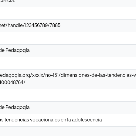
scencia.
ir.net/handle/123456789/7885
 de Pedagogía
epedagogia.org/xxxix/no-151/dimensiones-de-las-tendencias-
1400048764/
 de Pedagogía
s tendencias vocacionales en la adolescencia