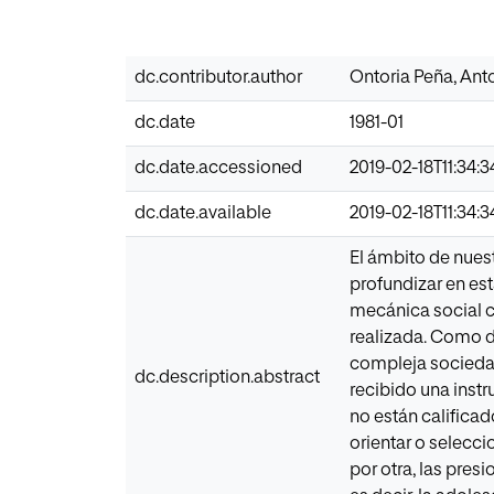
dc.contributor.author
Ontoria Peña, Ant
dc.date
1981-01
dc.date.accessioned
2019-02-18T11:34:
dc.date.available
2019-02-18T11:34:
El ámbito de nuest
profundizar en es
mecánica social c
realizada. Como d
compleja sociedad
dc.description.abstract
recibido una inst
no están calificad
orientar o selecc
por otra, las pres