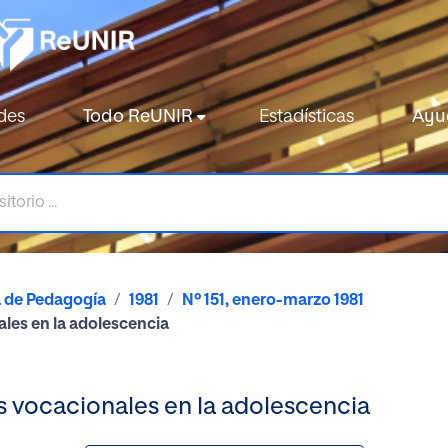
des
Todo ReUNIR
Estadísticas
Ayu
a de Pedagogía
1981
Nº 151, enero-marzo 1981
les en la adolescencia
s vocacionales en la adolescencia