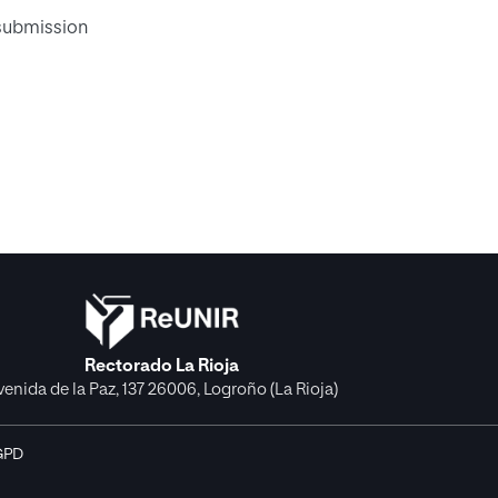
 submission
Rectorado La Rioja
venida de la Paz, 137 26006, Logroño (La Rioja)
GPD