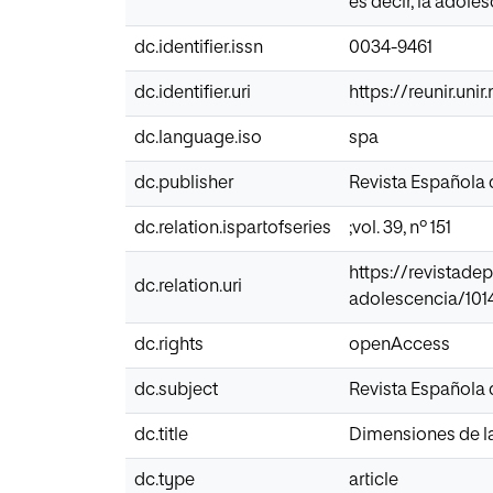
es decir, la adole
dc.identifier.issn
0034-9461
dc.identifier.uri
https://reunir.un
dc.language.iso
spa
dc.publisher
Revista Española
dc.relation.ispartofseries
;vol. 39, nº 151
https://revistad
dc.relation.uri
adolescencia/10
dc.rights
openAccess
dc.subject
Revista Española
dc.title
Dimensiones de la
dc.type
article