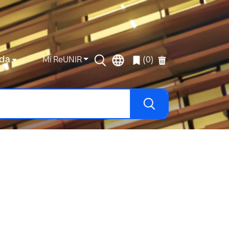
da
Mi ReUNIR
(0)