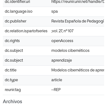
dc.identifier.uri
https://reunir.unir.net/handle/
dc.language.iso
spa
dc.publisher
Revista Española de Pedagogía
dc.relation.ispartofseries
;vol. 27, nº 107
dc.rights
openAccess
dc.subject
modelos cibernéticos
dc.subject
aprendizaje
dc.title
Modelos cibernéticos de aprend
dc.type
article
reunir.tag
~REP
Archivos