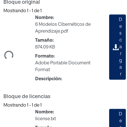
Bloque original
Mostrando
1 - 1 de 1
Nombre:
D
6 Modelos Cibernéticos de
e
Aprendizaje.pdf
s
c
Tamaño:
a
874.09 KB
ndo...
r
Formato:
g
Adobe Portable Document
a
Format
r
Descripción:
Bloque de licencias
Mostrando
1 - 1 de 1
Nombre:
D
license.txt
e