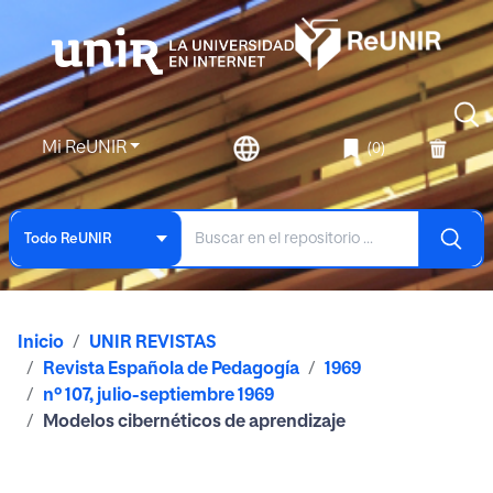
Mi ReUNIR
(0)
Todo ReUNIR
Inicio
UNIR REVISTAS
Revista Española de Pedagogía
1969
nº 107, julio-septiembre 1969
Modelos cibernéticos de aprendizaje