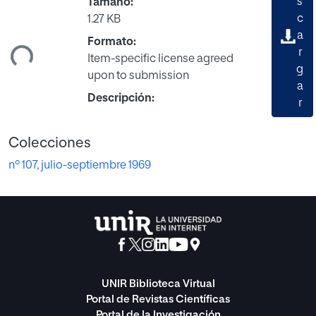
s
Tamaño:
c
1.27 KB
a
ndo...
Formato:
r
Item-specific license agreed
g
upon to submission
a
Descripción:
r
Colecciones
nº 107, julio-septiembre 1969
UNIR Biblioteca Virtual
Portal de Revistas Científicas
Portal de la Investigación