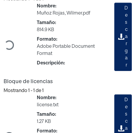
Nombre:
D
Muñoz Rojas, Wilmer.pdf
e
s
Tamaño:
Cargando...
c
814.9 KB
a
Formato:
r
Adobe Portable Document
g
Format
a
Descripción:
r
Bloque de licencias
Mostrando
1 - 1 de 1
Nombre:
D
license.txt
e
s
Tamaño:
Cargando...
c
1.27 KB
a
Formato: