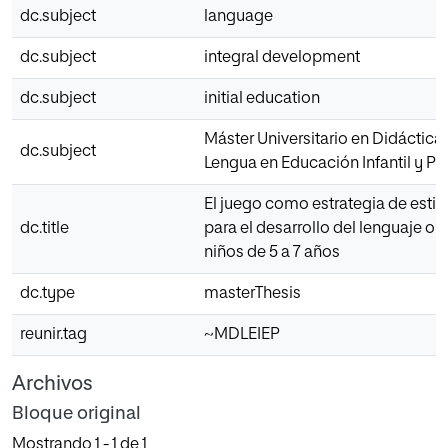
dc.subject
language
dc.subject
integral development
dc.subject
initial education
Máster Universitario en Didáctica 
dc.subject
Lengua en Educación Infantil y Pr
El juego como estrategia de esti
dc.title
para el desarrollo del lenguaje ora
niños de 5 a 7 años
dc.type
masterThesis
reunir.tag
~MDLEIEP
Archivos
Bloque original
Mostrando
1 - 1 de 1