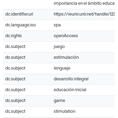
importancia en el ámbito educati
dc.identifier.uri
https://reunir.unir.net/handle/123
dc.language.iso
spa
dc.rights
openAccess
dc.subject
juego
dc.subject
estimulación
dc.subject
lenguaje
dc.subject
desarrollo integral
dc.subject
educación inicial
dc.subject
game
dc.subject
stimulation