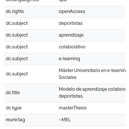
dc.rights
openAccess
dc.subject
deportistas
dc.subject
aprendizaje
dc.subject
colaborativo
dc.subject
e-learning
Máster Universitario en e-learnin
dc.subject
Sociales
Modelo de aprendizaje colaborat
dc.title
deportistas.
dc.type
masterThesis
reunir.tag
~MEL