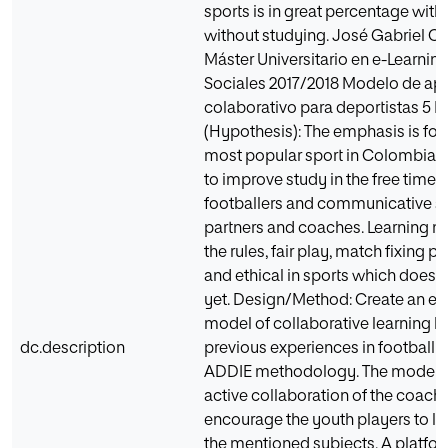
sports is in great percentage with
without studying. José Gabriel Ce
Máster Universitario en e-Learnin
Sociales 2017/2018 Modelo de ap
colaborativo para deportistas 5 
(Hypothesis): The emphasis is foot
most popular sport in Colombia. It
to improve study in the free time o
footballers and communicative ski
partners and coaches. Learning 
the rules, fair play, match fixing p
and ethical in sports which does
yet. Design/Method: Create an ex
model of collaborative learning b
dc.description
previous experiences in football w
ADDIE methodology. The model wi
active collaboration of the coach
encourage the youth players to l
the mentioned subjects. A platfor