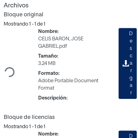
Archivos
Bloque original
Mostrando
1 - 1 de 1
Nombre:
D
CELIS BARON, JOSE
e
GABRIEL.pdf
s
c
Tamaño:
Cargando...
a
3.24 MB
r
Formato:
g
Adobe Portable Document
a
Format
r
Descripción:
Bloque de licencias
Mostrando
1 - 1 de 1
Nombre:
D