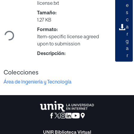
license.txt
e
s
Tamaño:
c
1.27 KB
Cargando...
a
Formato:
r
Item-specific license agreed
g
upon to submission
a
Descripción:
r
Colecciones
Área de Ingeniería y Tecnología
UNIR Biblioteca Virtual