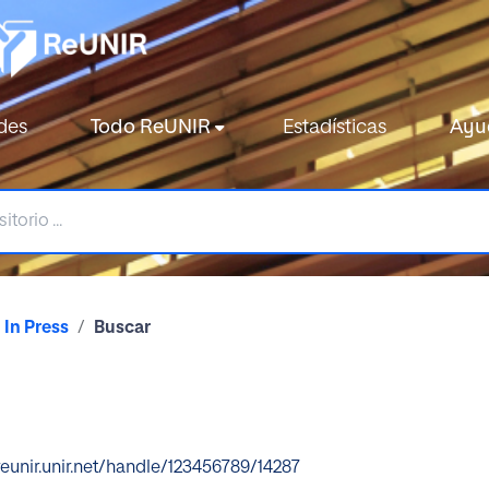
des
Todo ReUNIR
Estadísticas
Ayu
In Press
Buscar
reunir.unir.net/handle/123456789/14287