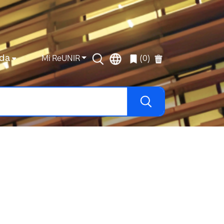
da
Mi ReUNIR
(0)