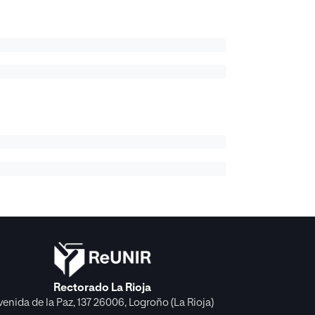
Rectorado La Rioja
venida de la Paz, 137 26006, Logroño (La Rioja)