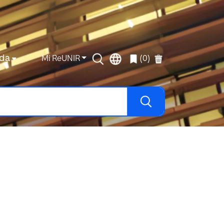
da
Mi ReUNIR
(0)