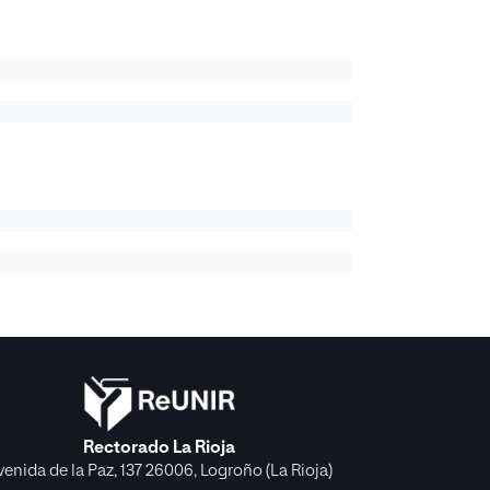
Rectorado La Rioja
venida de la Paz, 137 26006, Logroño (La Rioja)