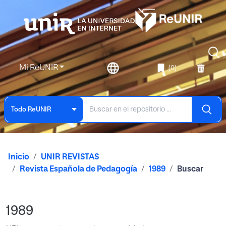
Mi ReUNIR
(0)
Todo ReUNIR
Inicio
UNIR REVISTAS
Revista Española de Pedagogía
1989
Buscar
1989