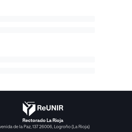
Rectorado La Rioja
venida de la Paz, 137 26006, Logroño (La Rioja)