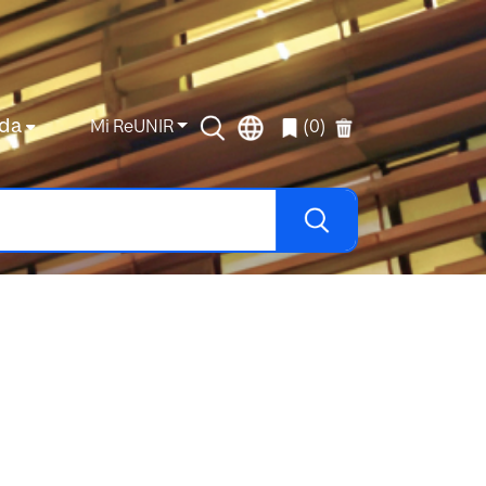
da
Mi ReUNIR
(0)