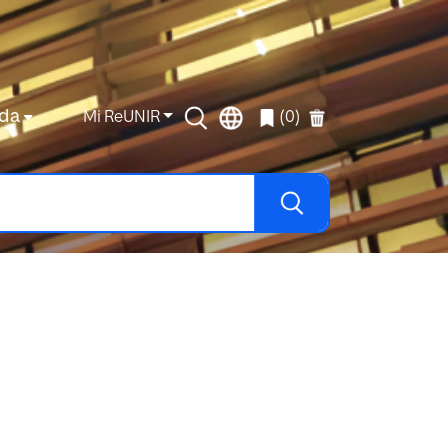
da
Mi ReUNIR
(0)