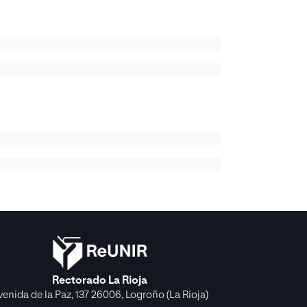
Rectorado La Rioja
venida de la Paz, 137 26006, Logroño (La Rioja)