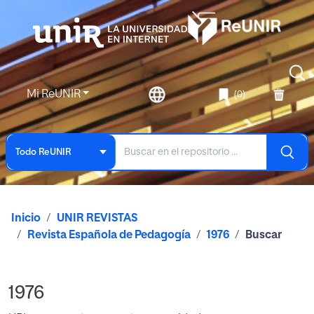
Mi ReUNIR
(0)
Todo ReUNIR
Inicio
UNIR REVISTAS
Revista Española de Pedagogía
1976
Buscar
1976