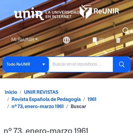
Mi ReUNIR
(0)
Todo ReUNIR
Inicio
UNIR REVISTAS
Revista Española de Pedagogía
1961
nº 73, enero-marzo 1961
Buscar
nº 73, enero-marzo 1961