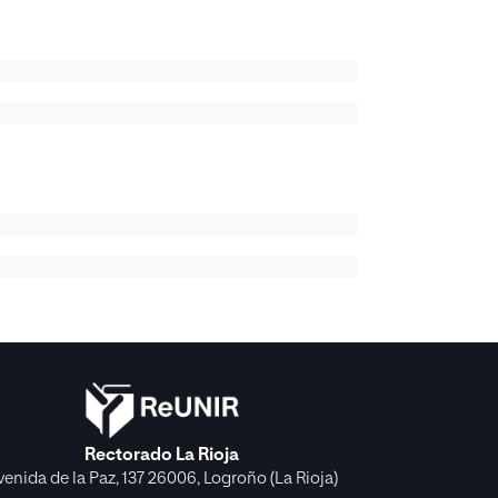
Rectorado La Rioja
venida de la Paz, 137 26006, Logroño (La Rioja)