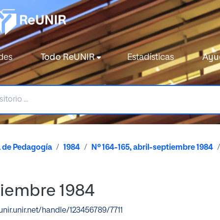
des
Todo ReUNIR
Estadísticas
Ayu
a de Pedagogía
1984
Nº 164-165, abril-septiembre 1984
ptiembre 1984
eunir.unir.net/handle/123456789/7711