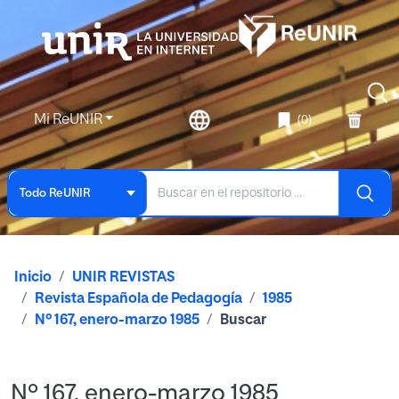
Mi ReUNIR
(0)
Todo ReUNIR
Inicio
UNIR REVISTAS
Revista Española de Pedagogía
1985
Nº 167, enero-marzo 1985
Buscar
Nº 167, enero-marzo 1985