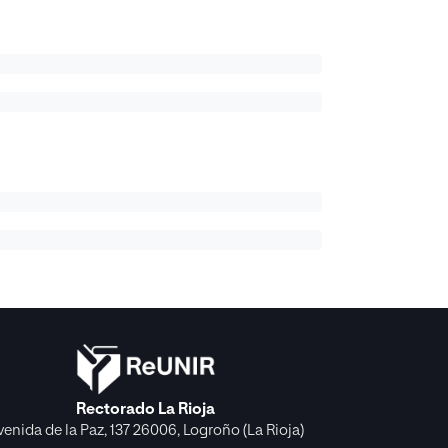
Rectorado La Rioja
venida de la Paz, 137 26006, Logroño (La Rioja)