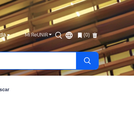
da
Mi ReUNIR
(0)
scar