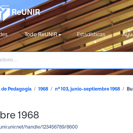
des
Todo ReUNIR
Estadísticas
Ayu
a de Pedagogía
1968
nº 103, junio-septiembre 1968
Bu
mbre 1968
eunir.unir.net/handle/123456789/8600