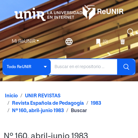
Mi ReUNIR
(0)
Todo ReUNIR
Inicio
UNIR REVISTAS
Revista Española de Pedagogía
1983
Nº 160, abril-junio 1983
Buscar
Nº 160, abril-junio 1983