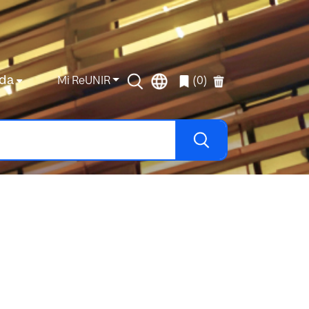
da
Mi ReUNIR
(0)