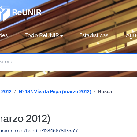
des
Todo ReUNIR
Estadísticas
Ayu
2012
Nº 137. Viva la Pepa (marzo 2012)
Buscar
marzo 2012)
eunir.unir.net/handle/123456789/5517