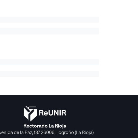
Rectorado La Rioja
venida de la Paz, 137 26006, Logroño (La Rioja)