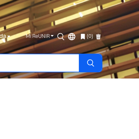
da
Mi ReUNIR
(0)