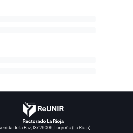
Rectorado La Rioja
venida de la Paz, 137 26006, Logroño (La Rioja)