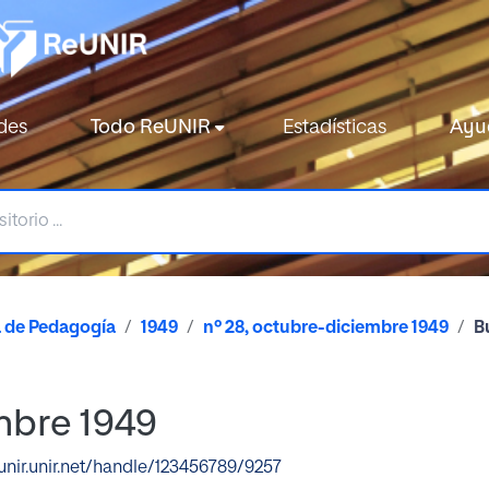
des
Todo ReUNIR
Estadísticas
Ayu
a de Pedagogía
1949
nº 28, octubre-diciembre 1949
B
mbre 1949
eunir.unir.net/handle/123456789/9257