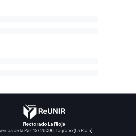
Rectorado La Rioja
venida de la Paz, 137 26006, Logroño (La Rioja)