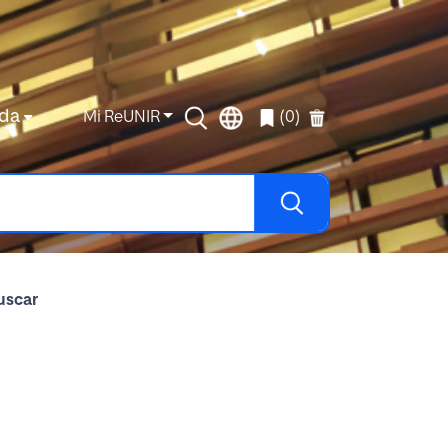
da
Mi ReUNIR
(0)
uscar