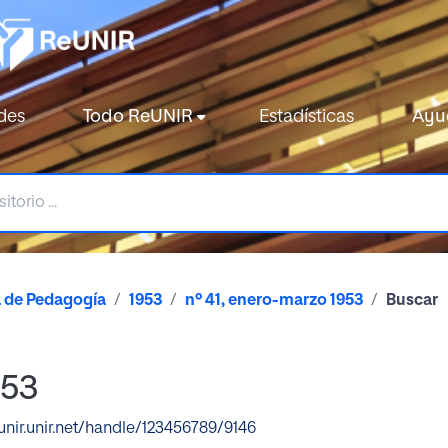
des
Todo ReUNIR
Estadísticas
Ayu
a de Pedagogía
1953
nº 41, enero-marzo 1953
Buscar
953
eunir.unir.net/handle/123456789/9146