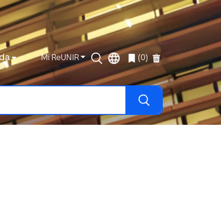
da
Mi ReUNIR
(0)