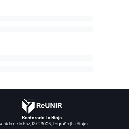
Rectorado La Rioja
venida de la Paz, 137 26006, Logroño (La Rioja)