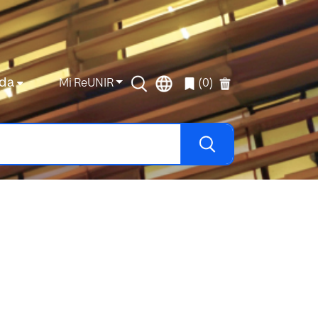
da
Mi ReUNIR
(0)