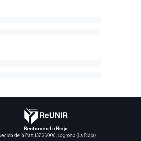
Rectorado La Rioja
venida de la Paz, 137 26006, Logroño (La Rioja)