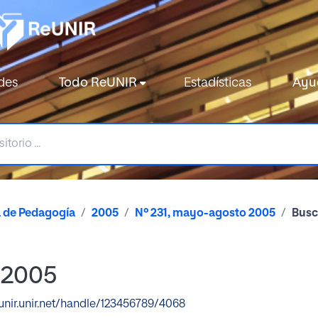
des
Todo ReUNIR
Estadísticas
Ayu
a de Pedagogía
2005
Nº 231, mayo-agosto 2005
Busc
 2005
eunir.unir.net/handle/123456789/4068