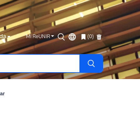
da
Mi ReUNIR
(0)
ar