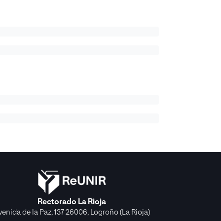
Rectorado La Rioja
venida de la Paz, 137 26006, Logroño (La Rioja)