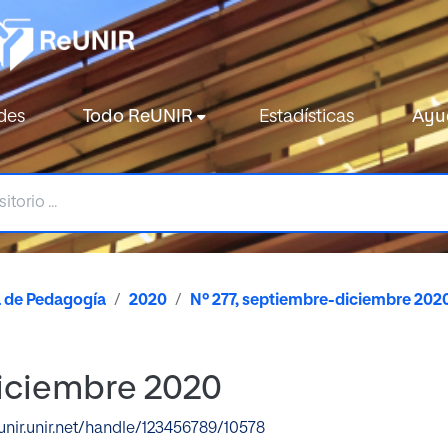
des
Todo ReUNIR
Estadísticas
Ayu
a de Pedagogía
2020
Nº 277, septiembre-diciembre 202
diciembre 2020
eunir.unir.net/handle/123456789/10578