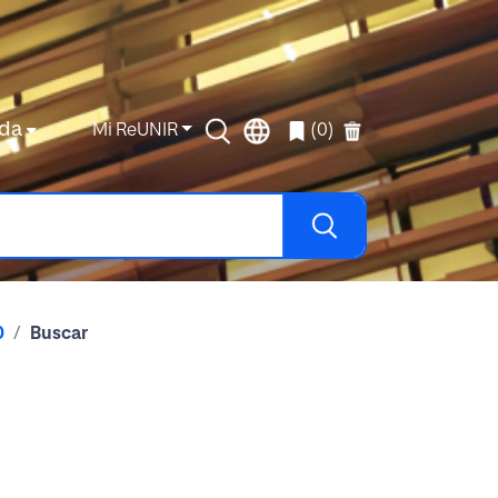
da
Mi ReUNIR
(0)
0
Buscar