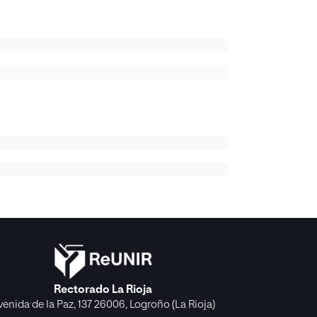
Rectorado La Rioja
venida de la Paz, 137 26006, Logroño (La Rioja)