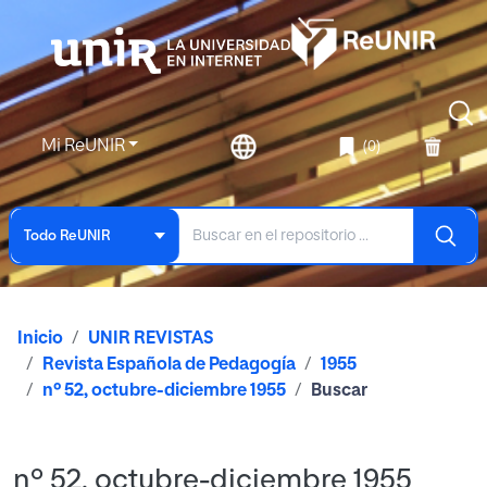
Mi ReUNIR
(0)
Todo ReUNIR
Inicio
UNIR REVISTAS
Revista Española de Pedagogía
1955
nº 52, octubre-diciembre 1955
Buscar
nº 52, octubre-diciembre 1955