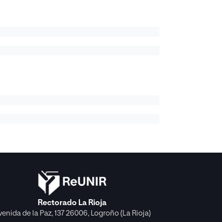
Rectorado La Rioja
venida de la Paz, 137 26006, Logroño (La Rioja)