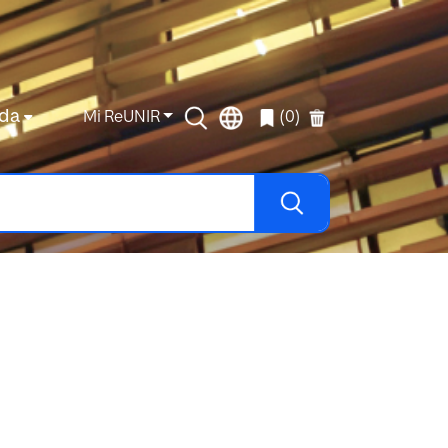
da
Mi ReUNIR
(0)