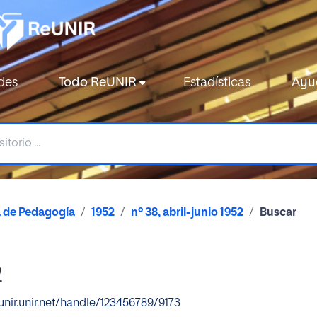
des
Todo ReUNIR
Estadísticas
Ayu
a de Pedagogía
1952
nº 38, abril-junio 1952
Buscar
2
eunir.unir.net/handle/123456789/9173