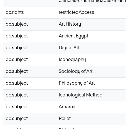
ciencias-y-humanidades/9788411
dc.rights
restrictedAccess
dc.subject
Art History
dc.subject
Ancient Egypt
dc.subject
Digital Art
dc.subject
Iconography
dc.subject
Sociology of Art
dc.subject
Philosophy of Art
dc.subject
Iconological Method
dc.subject
Amarna
dc.subject
Relief