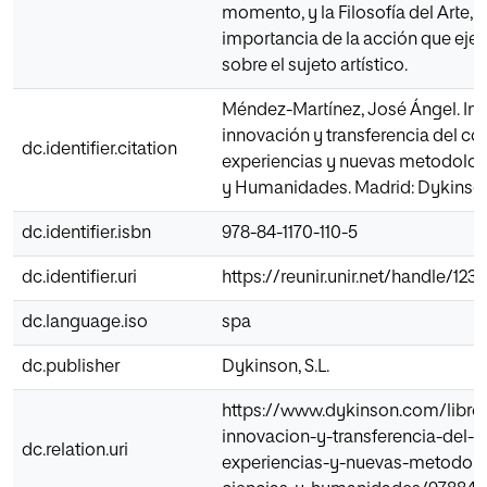
momento, y la Filosofía del Arte, 
importancia de la acción que ejerc
sobre el sujeto artístico.
Méndez-Martínez, José Ángel. Inv
innovación y transferencia del c
dc.identifier.citation
experiencias y nuevas metodolog
y Humanidades. Madrid: Dykinson
dc.identifier.isbn
978-84-1170-110-5
dc.identifier.uri
https://reunir.unir.net/handle/12
dc.language.iso
spa
dc.publisher
Dykinson, S.L.
https://www.dykinson.com/libros
innovacion-y-transferencia-del-
dc.relation.uri
experiencias-y-nuevas-metodolo