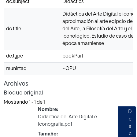
dc.subject
Didactics
Didáctica del Arte Digital e icono
aproximación al arte egipcio des
dc.title
del Arte, la Filosofía del Arte y el
iconológico. Estudio de caso de u
época amarniense
dc.type
bookPart
reunir.tag
~OPU
Archivos
Bloque original
Mostrando
1 - 1 de 1
Nombre:
D
Didactica del Arte Digital e
e
Iconografia.pdf
s
c
Tamaño: