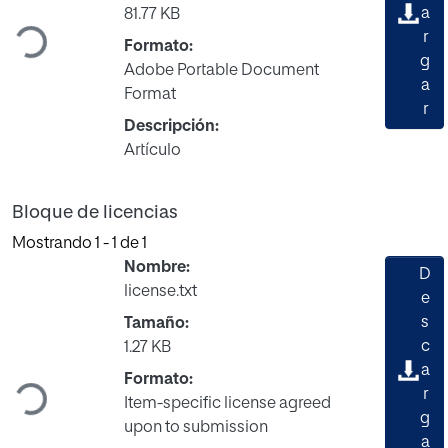
Cargando...
a
81.77 KB
r
Formato:
g
Adobe Portable Document
a
Format
r
Descripción:
Artículo
Bloque de licencias
Mostrando
1 - 1 de 1
Nombre:
D
license.txt
e
s
Tamaño:
Cargando...
c
1.27 KB
a
Formato:
r
Item-specific license agreed
g
upon to submission
a