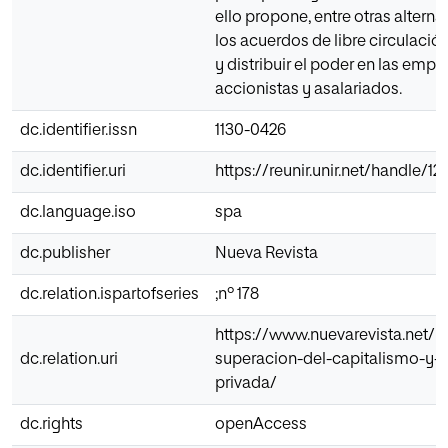
ello propone, entre otras alternati
los acuerdos de libre circulació
y distribuir el poder en las empr
accionistas y asalariados.
dc.identifier.issn
1130-0426
dc.identifier.uri
https://reunir.unir.net/handle/
dc.language.iso
spa
dc.publisher
Nueva Revista
dc.relation.ispartofseries
;nº 178
https://www.nuevarevista.net/ha
dc.relation.uri
superacion-del-capitalismo-y-
privada/
dc.rights
openAccess