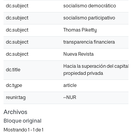
dc.subject
socialismo democrático
dc.subject
socialismo participativo
dc.subject
Thomas Piketty
dc.subject
transparencia financiera
dc.subject
Nueva Revista
Hacia la superación del capitali
dc.title
propiedad privada
dc.type
article
reunir.tag
~NUR
Archivos
Bloque original
Mostrando
1 - 1 de 1