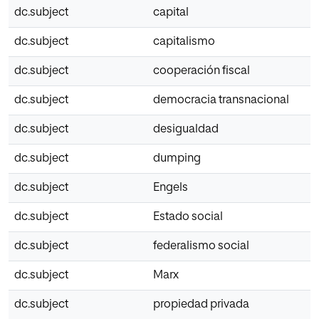
dc.subject
capital
dc.subject
capitalismo
dc.subject
cooperación fiscal
dc.subject
democracia transnacional
dc.subject
desigualdad
dc.subject
dumping
dc.subject
Engels
dc.subject
Estado social
dc.subject
federalismo social
dc.subject
Marx
dc.subject
propiedad privada