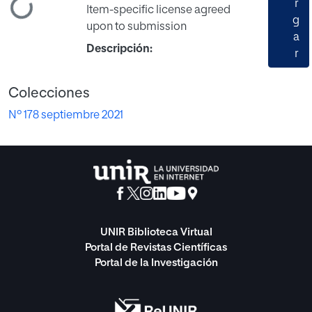
Cargando...
r
Item-specific license agreed
g
upon to submission
a
Descripción:
r
Colecciones
Nº 178 septiembre 2021
UNIR Biblioteca Virtual
Portal de Revistas Científicas
Portal de la Investigación