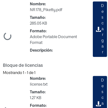
Nombre:
D
NR 178_Piketty.pdf
e
s
Tamaño:
c
285.05 KB
a
Formato:
Cargando...
r
Adobe Portable Document
g
Format
a
Descripción:
r
Bloque de licencias
Mostrando
1 - 1 de 1
Nombre:
D
license.txt
e
s
Tamaño:
c
1.27 KB
a
Formato: