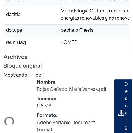
Metodología CLIL en la enseñanz
dc.title
energías renovables y no renovab
dc.type
bachelorThesis
reunir.tag
~GMEP
Archivos
Bloque original
Mostrando
1 - 1 de 1
Nombre:
D
Rojas Cañado, María Vanesa.pdf
e
s
Tamaño:
c
1.15 MB
ando...
a
Formato:
r
Adobe Portable Document
g
Format