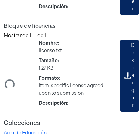
a
Descripción:
r
Bloque de licencias
Mostrando
1 - 1 de 1
Nombre:
D
license.txt
e
s
Tamaño:
c
1.27 KB
ando...
a
Formato:
r
Item-specific license agreed
g
upon to submission
a
Descripción:
r
Colecciones
Área de Educación