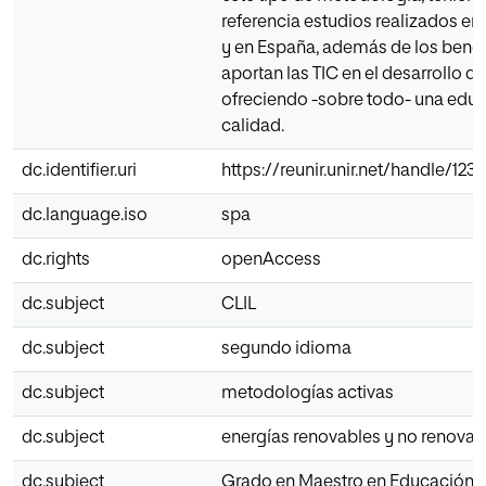
referencia estudios realizados en
y en España, además de los benef
aportan las TIC en el desarrollo d
ofreciendo -sobre todo- una edu
calidad.
dc.identifier.uri
https://reunir.unir.net/handle/12
dc.language.iso
spa
dc.rights
openAccess
dc.subject
CLIL
dc.subject
segundo idioma
dc.subject
metodologías activas
dc.subject
energías renovables y no renovab
dc.subject
Grado en Maestro en Educación P