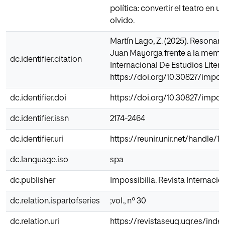
política: convertir el teatro en u
olvido.
Martín Lago, Z. (2025). Resonan
Juan Mayorga frente a la memori
dc.identifier.citation
Internacional De Estudios Literari
https://doi.org/10.30827/impos
dc.identifier.doi
https://doi.org/10.30827/impos
dc.identifier.issn
2174-2464
dc.identifier.uri
https://reunir.unir.net/handle/
dc.language.iso
spa
dc.publisher
Impossibilia. Revista Internacio
dc.relation.ispartofseries
;vol., nº 30
dc.relation.uri
https://revistaseug.ugr.es/inde