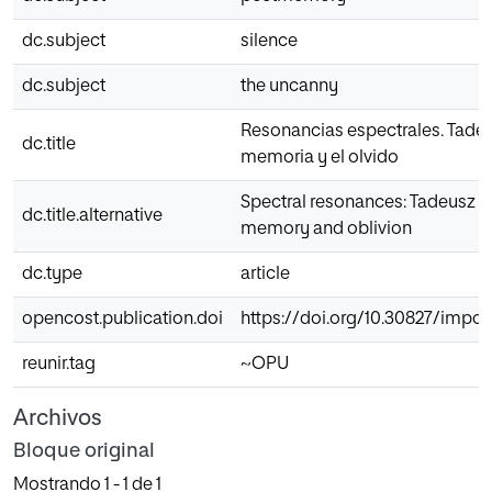
dc.subject
silence
dc.subject
the uncanny
Resonancias espectrales. Tadeu
dc.title
memoria y el olvido
Spectral resonances: Tadeusz 
dc.title.alternative
memory and oblivion
dc.type
article
opencost.publication.doi
https://doi.org/10.30827/impos
reunir.tag
~OPU
Archivos
Bloque original
Mostrando
1 - 1 de 1