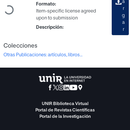
a
Formato:
Cargando...
r
Item-specific license agreed
g
upon to submission
a
Descripción:
r
Colecciones
Otras Publicaciones: artículos, libros...
UNIR Biblioteca Virtual
Portal de Revistas Científicas
Portal de la Investigación