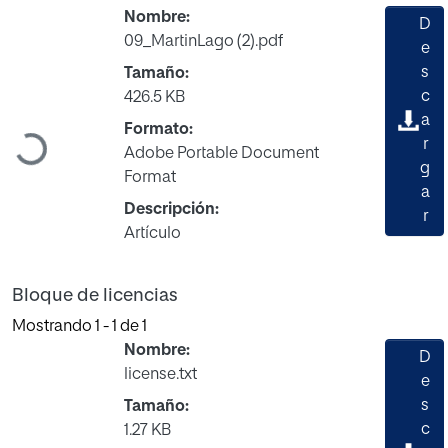
Nombre:
D
09_MartinLago (2).pdf
e
s
Tamaño:
c
426.5 KB
a
Formato:
Cargando...
r
Adobe Portable Document
g
Format
a
Descripción:
r
Artículo
Bloque de licencias
Mostrando
1 - 1 de 1
Nombre:
D
license.txt
e
s
Tamaño:
c
1.27 KB