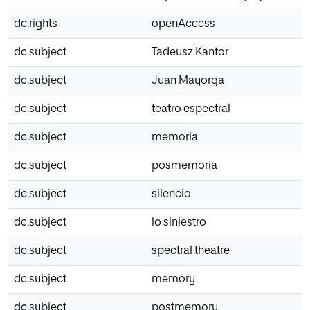
dc.rights
openAccess
dc.subject
Tadeusz Kantor
dc.subject
Juan Mayorga
dc.subject
teatro espectral
dc.subject
memoria
dc.subject
posmemoria
dc.subject
silencio
dc.subject
lo siniestro
dc.subject
spectral theatre
dc.subject
memory
dc.subject
postmemory