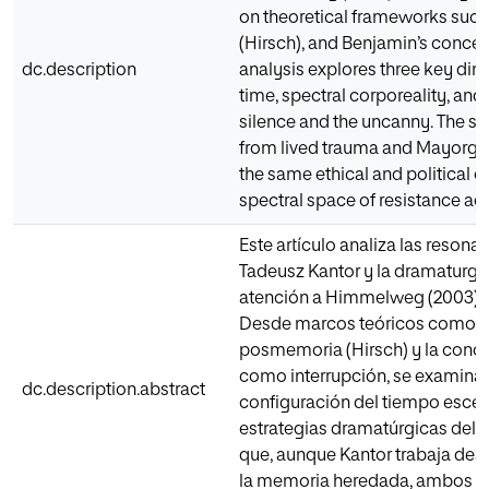
on theoretical frameworks such
(Hirsch), and Benjamin’s concept
dc.description
analysis explores three key dim
time, spectral corporeality, and
silence and the uncanny. The st
from lived trauma and Mayorga
the same ethical and political 
spectral space of resistance aga
Este artículo analiza las resonan
Tadeusz Kantor y la dramaturgi
atención a Himmelweg (2003), El 
Desde marcos teóricos como la 
posmemoria (Hirsch) y la conce
como interrupción, se examinan 
dc.description.abstract
configuración del tiempo escéni
estrategias dramatúrgicas del sil
que, aunque Kantor trabaja des
la memoria heredada, ambos c