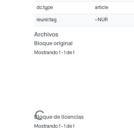
dc.type
article
reunir.tag
~NUR
Archivos
Bloque original
Mostrando
1 - 1 de 1
Cargando...
Bloque de licencias
Mostrando
1 - 1 de 1