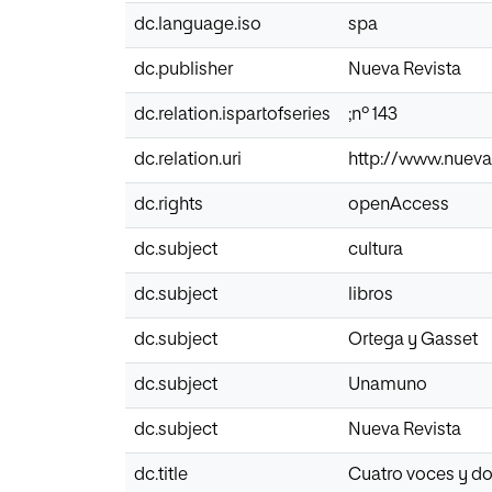
dc.language.iso
spa
dc.publisher
Nueva Revista
dc.relation.ispartofseries
;nº 143
dc.relation.uri
http://www.nuevar
dc.rights
openAccess
dc.subject
cultura
dc.subject
libros
dc.subject
Ortega y Gasset
dc.subject
Unamuno
dc.subject
Nueva Revista
dc.title
Cuatro voces y dos