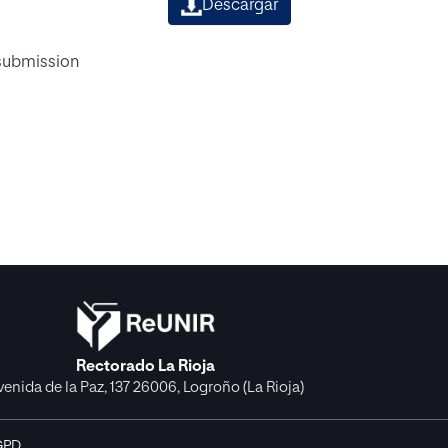
Descargar
 submission
Rectorado La Rioja
venida de la Paz, 137 26006, Logroño (La Rioja)
GPD