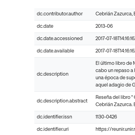
dc.contributor.author
Cebrián Zazurca, 
dc.date
2013-06
dc.date.accessioned
2017-07-18T14:16:1
dc.date.available
2017-07-18T14:16:1
El último libro de
cabo un repaso a 
dc.description
una época de supe
aquel adagio de G
Reseña del libro "
dc.description.abstract
Cebrián Zazurca. 
dc.identifier.issn
1130-0426
dc.identifier.uri
https://reunir.uni