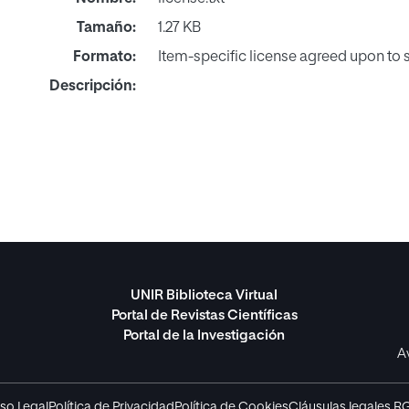
Tamaño:
1.27 KB
Formato:
Item-specific license agreed upon to
Descripción:
UNIR Biblioteca Virtual
Portal de Revistas Científicas
Portal de la Investigación
A
so Legal
Política de Privacidad
Política de Cookies
Cláusulas legales R