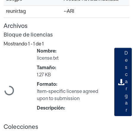
reunir.tag
~ARI
Archivos
Bloque de licencias
Mostrando
1 - 1 de 1
Nombre:
D
license.txt
e
s
Tamaño:
c
1.27 KB
a
Cargando...
Formato:
r
Item-specific license agreed
g
upon to submission
a
Descripción:
r
Colecciones