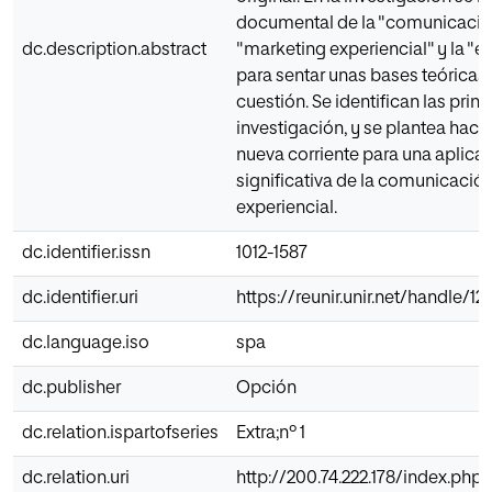
documental de la "comunicación 
dc.description.abstract
"marketing experiencial" y la "e
para sentar unas bases teóricas y
cuestión. Se identifican las prin
investigación, y se plantea haci
nueva corriente para una aplica
significativa de la comunicación
experiencial.
dc.identifier.issn
1012-1587
dc.identifier.uri
https://reunir.unir.net/handle/
dc.language.iso
spa
dc.publisher
Opción
dc.relation.ispartofseries
Extra;nº 1
dc.relation.uri
http://200.74.222.178/index.php