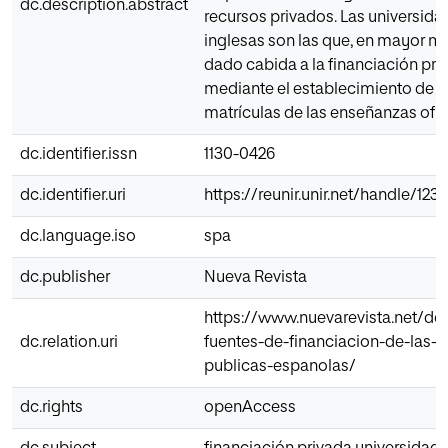
dc.description.abstract
recursos privados. Las universida
inglesas son las que, en mayor m
dado cabida a la financiación pri
mediante el establecimiento de 
matrículas de las enseñanzas ofic
dc.identifier.issn
1130-0426
dc.identifier.uri
https://reunir.unir.net/handle/12
dc.language.iso
spa
dc.publisher
Nueva Revista
https://www.nuevarevista.net/de
dc.relation.uri
fuentes-de-financiacion-de-las-u
publicas-espanolas/
dc.rights
openAccess