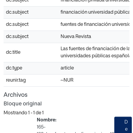
dc.subject
financiación privada universidad
dc.subject
financiación universidad pública
dc.subject
fuentes de financiación universid
dc.subject
Nueva Revista
Las fuentes de financiación de las
dc.title
universidades públicas española
dc.type
article
reunir.tag
~NUR
Archivos
Bloque original
Mostrando
1 - 1 de 1
Nombre:
D
165-
e