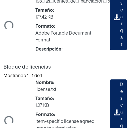
193_las_fuentes_de_financiacion_163.pdf
s
c
Tamaño:
a
177.42 KB
ndo...
r
Formato:
g
Adobe Portable Document
a
Format
r
Descripción:
Bloque de licencias
Mostrando
1 - 1 de 1
Nombre:
D
license.txt
e
s
Tamaño:
c
1.27 KB
a
ndo...
Formato:
r
Item-specific license agreed
g