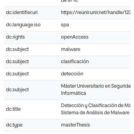
de 91 %.
dc.identifier.uri
https://reunir.unir.net/handle/12
dc.language.iso
spa
dc.rights
openAccess
dc.subject
malware
dc.subject
clasificación
dc.subject
detección
Máster Universitario en Seguridad
dc.subject
Informática
Detección y Clasificación de Mal
dc.title
Sistema de Análisis de Malware 
dc.type
masterThesis