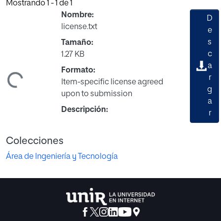
Mostrando
1 - 1 de 1
Nombre:
D
license.txt
e
s
Tamaño:
c
1.27 KB
a
Formato:
r
ndo...
Item-specific license agreed
g
upon to submission
a
Descripción:
r
Colecciones
Área de Ingeniería y Tecnología