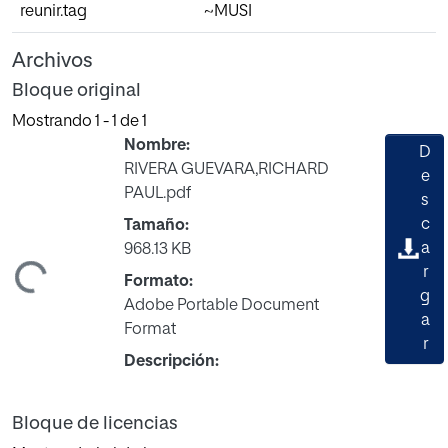
reunir.tag
~MUSI
Archivos
Bloque original
Mostrando
1 - 1 de 1
Nombre:
D
RIVERA GUEVARA,RICHARD
e
PAUL.pdf
s
c
Tamaño:
a
968.13 KB
r
ndo...
Formato:
g
Adobe Portable Document
a
Format
r
Descripción:
Bloque de licencias