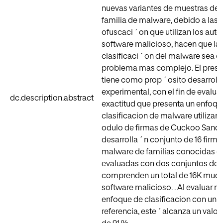
nuevas variantes de muestras de
familia de malware, debido a las 
ofuscaci ´ on que utilizan los autor
software malicioso, hacen que la
clasificaci ´ on del malware sea c
problema mas complejo. El prese
tiene como prop ´ osito desarrollar
experimental, con el fin de evaluar
dc.description.abstract
exactitud que presenta un enfoqu
clasificacion de malware utilizand
odulo de firmas de Cuckoo SandB
desarrolla ´ n conjunto de 16 firm
malware de familias conocidas q
evaluadas con dos conjuntos de 
comprenden un total de 16K mues
software malicioso. . Al evaluar n
enfoque de clasificacion con un 
referencia, este ´ alcanza un valo