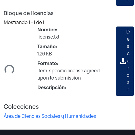
Bloque de licencias
Mostrando
1 - 1 de 1
Nombre:
D
license.txt
e
s
Tamaño:
Cargando...
c
1.26 KB
a
Formato:
r
Item-specific license agreed
g
upon to submission
a
Descripción:
r
Colecciones
Área de Ciencias Sociales y Humanidades