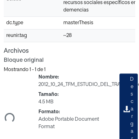
recursos sociales específicos en
demencias
dc.type
masterThesis
reunir.tag
~28
Archivos
Bloque original
Mostrando
1 - 1 de 1
Nombre:
D
2012_10_24_TFM_ESTUDIO_DEL_TRABAJO.p
e
s
Tamaño:
Cargando...
c
4.5 MB
a
Formato:
r
Adobe Portable Document
g
Format
a
r