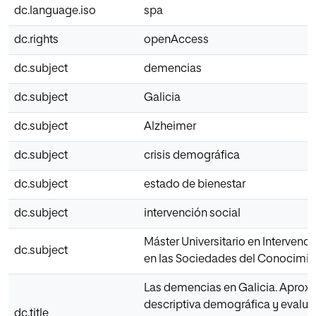
dc.language.iso
spa
dc.rights
openAccess
dc.subject
demencias
dc.subject
Galicia
dc.subject
Alzheimer
dc.subject
crisis demográfica
dc.subject
estado de bienestar
dc.subject
intervención social
Máster Universitario en Intervenci
dc.subject
en las Sociedades del Conocimie
Las demencias en Galicia. Aprox
descriptiva demográfica y evalua
dc.title