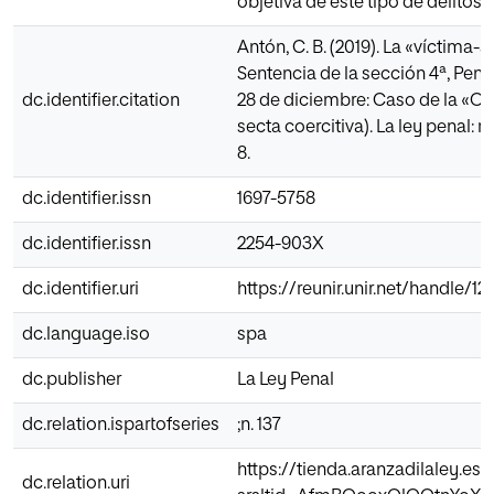
objetiva de este tipo de delitos.
Antón, C. B. (2019). La «víctima-
Sentencia de la sección 4ª, Pena
dc.identifier.citation
28 de diciembre: Caso de la «O
secta coercitiva). La ley penal: r
8.
dc.identifier.issn
1697-5758
dc.identifier.issn
2254-903X
dc.identifier.uri
https://reunir.unir.net/handle/1
dc.language.iso
spa
dc.publisher
La Ley Penal
dc.relation.ispartofseries
;n. 137
https://tienda.aranzadilaley.es/
dc.relation.uri