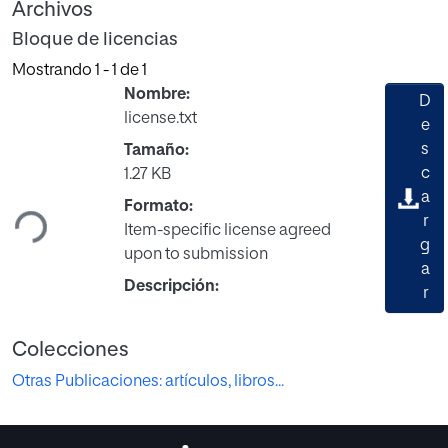
Archivos
Bloque de licencias
Mostrando
1 - 1 de 1
Nombre:
D
license.txt
e
s
Tamaño:
Cargando...
c
1.27 KB
a
Formato:
r
Item-specific license agreed
g
upon to submission
a
Descripción:
r
Colecciones
Otras Publicaciones: artículos, libros...