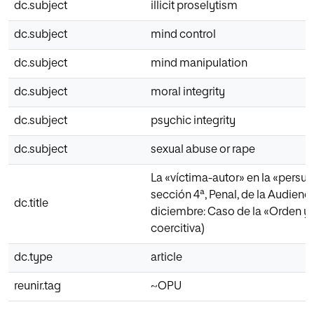
dc.subject
illicit proselytism
dc.subject
mind control
dc.subject
mind manipulation
dc.subject
moral integrity
dc.subject
psychic integrity
dc.subject
sexual abuse or rape
La «víctima-autor» en la «persua
sección 4ª, Penal, de la Audienc
dc.title
diciembre: Caso de la «Orden y
coercitiva)
dc.type
article
reunir.tag
~OPU