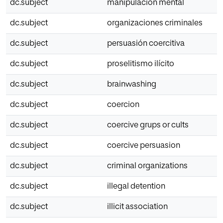
dc.subject
manipulación mental
dc.subject
organizaciones criminales
dc.subject
persuasión coercitiva
dc.subject
proselitismo ilícito
dc.subject
brainwashing
dc.subject
coercion
dc.subject
coercive grups or cults
dc.subject
coercive persuasion
dc.subject
criminal organizations
dc.subject
illegal detention
dc.subject
illicit association