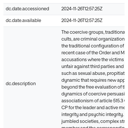
dc.date.accessioned
2024-11-26T12:57:25Z
dc.date.available
2024-11-26T12:57:25Z
The coercive groups, traditionall
cults, are criminal organizations 
the traditional configuration of t
recent case of the Order and Ma
accusations where the victims o
unfair against third parties and p
such as sexual abuse, propitiatin
dynamic that requires new appr
dc.description
beyond the free evaluation of the
dynamics of coercive persuasion,
associationism of article 515.3 CP
CP for the leader and active me
integrity and psychic integrity. In
jumbled societies, complex struct