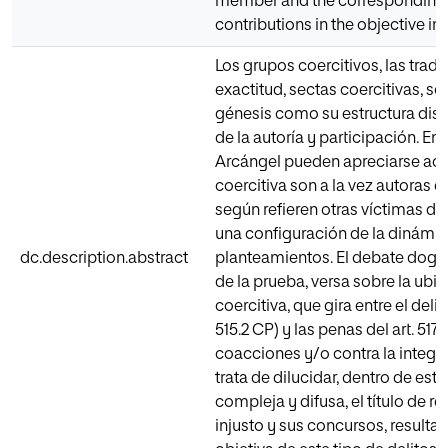
member and the corresponding un
contributions in the objective im
Los grupos coercitivos, las tra
exactitud, sectas coercitivas, s
génesis como su estructura disto
de la autoría y participación. E
Arcángel pueden apreciarse acu
coercitiva son a la vez autoras d
según refieren otras víctimas d
una configuración de la dinámic
dc.description.abstract
planteamientos. El debate dogmát
de la prueba, versa sobre la ubi
coercitiva, que gira entre el deli
515.2 CP) y las penas del art. 517.
coacciones y/o contra la integri
trata de dilucidar, dentro de es
compleja y difusa, el título de
injusto y sus concursos, result