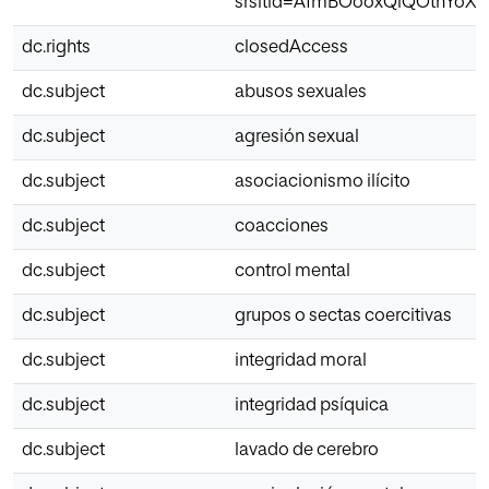
srsltid=AfmBOooxQlQOtnY
dc.rights
closedAccess
dc.subject
abusos sexuales
dc.subject
agresión sexual
dc.subject
asociacionismo ilícito
dc.subject
coacciones
dc.subject
control mental
dc.subject
grupos o sectas coercitivas
dc.subject
integridad moral
dc.subject
integridad psíquica
dc.subject
lavado de cerebro