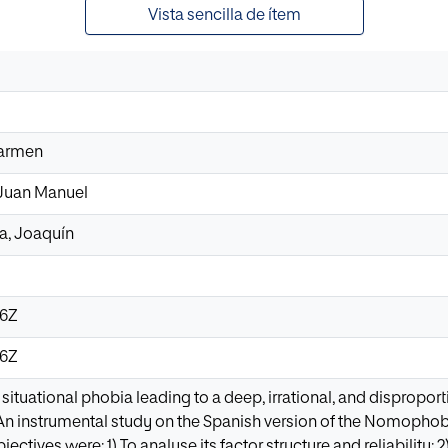
Vista sencilla de ítem
Carmen
Juan Manuel
a, Joaquín
26Z
26Z
ituational phobia leading to a deep, irrational, and disproporti
An instrumental study on the Spanish version of the Nomopho
jectives were: 1) To analyse its factor structure and reliability; 2