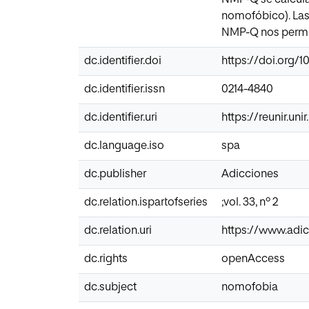
nomofóbico). Las
NMP-Q nos permit
dc.identifier.doi
https://doi.org/1
dc.identifier.issn
0214-4840
dc.identifier.uri
https://reunir.un
dc.language.iso
spa
dc.publisher
Adicciones
dc.relation.ispartofseries
;vol. 33, nº 2
dc.relation.uri
https://www.adic
dc.rights
openAccess
dc.subject
nomofobia