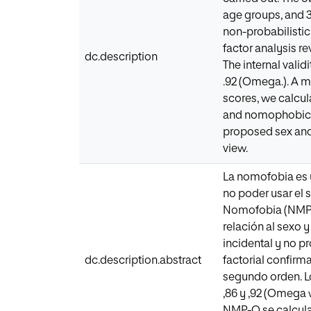
age groups, and 3
non-probabilistic 
factor analysis r
dc.description
The internal valid
.92 (Omega.). A m
scores, we calcul
and nomophobic).
proposed sex and 
view.
La nomofobia es u
no poder usar el 
Nomofobia (NMP-Q) 
relación al sexo 
incidental y no pr
dc.description.abstract
factorial confirm
segundo orden. Lo
,86 y ,92 (Omega 
NMP-Q se calcular