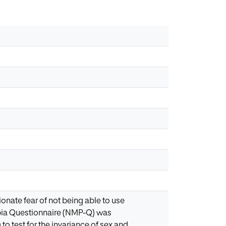
onate fear of not being able to use
bia Questionnaire (NMP-Q) was
) to test for the invariance of sex and