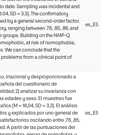
 to date. Sampling was incidental and
8.04, SD = 3.3). The confirmatory
ined by a general second-order factor.
es_ES
ry, ranging between .78, .85, .86, and
ge groups. Building on the NMP-Q
nnomophobic, at risk of nomophobia,
. We can conclude that the
 problems from a clinical point of
so, irracional y desproporcionado a
spañola del cuestionario de
ilidad; 2) analizar su invarianza con
tas edades y sexo. El muestreo fue
ños (M = 18,04, SD = 3,3). El análisis
dos y explicados por uno general de
es_ES
isfactorios oscilando entre ,78, ,85,
ad. A partir de las puntuaciones del
in nomofobia, riesgo de nomofobia, y