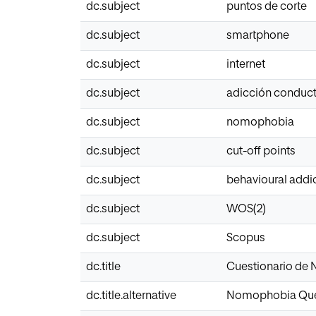
dc.subject
puntos de corte
dc.subject
smartphone
dc.subject
internet
dc.subject
adicción conduct
dc.subject
nomophobia
dc.subject
cut-off points
dc.subject
behavioural addi
dc.subject
WOS(2)
dc.subject
Scopus
dc.title
Cuestionario de N
dc.title.alternative
Nomophobia Questi