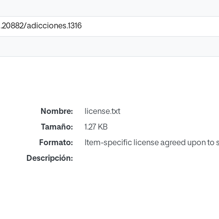
0.20882/adicciones.1316
Nombre:
license.txt
Tamaño:
1.27 KB
Formato:
Item-specific license agreed upon to
Descripción: