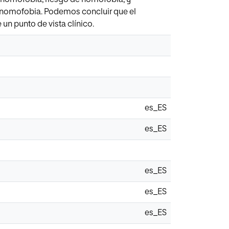
n nomofobia. Podemos concluir que el
n punto de vista clínico.
es_ES
es_ES
es_ES
es_ES
es_ES