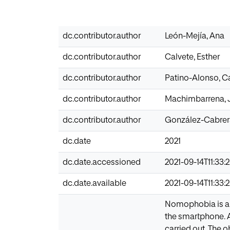
dc.contributor.author
León-Mejía, Ana
dc.contributor.author
Calvete, Esther
dc.contributor.author
Patino-Alonso, 
dc.contributor.author
Machimbarrena, 
dc.contributor.author
González-Cabrer
dc.date
2021
dc.date.accessioned
2021-09-14T11:33:
dc.date.available
2021-09-14T11:33:
Nomophobia is a s
the smartphone. 
carried out. The ob