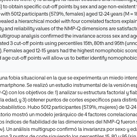
) to obtain specific cut-off points by sex and age non-existent
with 5012 participants (57.9%, females) aged 12-24 years (M = 1
evealed a hierarchical model with four correlated factors expla
ity and reliability values of the NMP-Q dimensions are satisfacto
ultigroup analysis confirmed the invariance across sex and a
ated 3 cut-off points using percentiles 15th, 80th and 95th (u
 Females aged 12-15 years had the highest nomophobic scores
age cut-off points will allow us to better identify nomophobic
na fobia situacional en la que se experimenta un miedo inten
smartphone. Se realizó un estudio instrumental de la versión e
con los objetivos de: 1) analizar su estructura factorial y fiab
y la edad, y 3) obtener puntos de cortes específicos para distin
obabilístico. Hubo 5012 participantes (57.9%, mujeres) de 12-24 a
atorio mostró un modelo jerárquico de 4 factores correlaciona
s índices de fiabilidad de las dimensiones del NMP-Q fueron sat
w). Un análisis multigrupo confirmó la invarianza por sexo y ed
on 3 puntos de corte siguiendo los percentiles 15, 80 y 95 (s