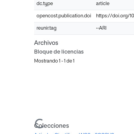
dc.type
article
opencost.publication.doi
https://doi.org/1
reunir.tag
~ARI
Archivos
Bloque de licencias
Mostrando
1 - 1 de 1
Cargando...
Colecciones