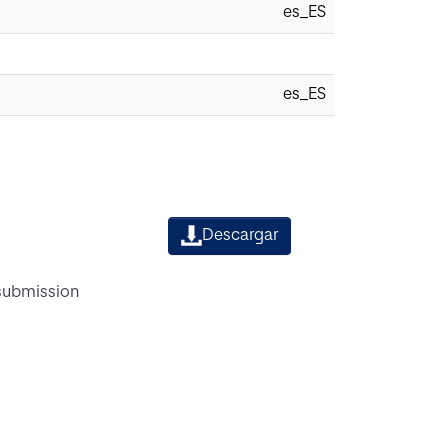
es_ES
es_ES
Descargar
 submission