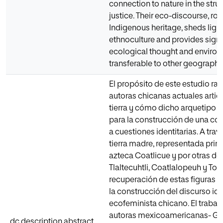
connection to nature in the stru
justice. Their eco-discourse, ro
Indigenous heritage, sheds ligh
ethnoculture and provides signi
ecological thought and environm
transferable to other geographi
El propósito de este estudio r
autoras chicanas actuales artic
tierra y cómo dicho arquetipo s
para la construcción de una co
a cuestiones identitarias. A trav
tierra madre, representada prin
azteca Coatlicue y por otras 
Tlaltecuhtli, Coatlalopeuh y Ton
recuperación de estas figuras 
la construcción del discurso ide
ecofeminista chicano. El trabaj
autoras mexicoamericanas- Glor
dc.description.abstract