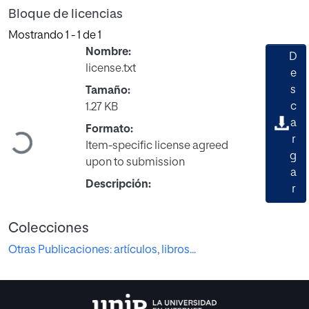
Bloque de licencias
Mostrando
1 - 1 de 1
Nombre:
D
license.txt
e
s
Tamaño:
c
1.27 KB
a
Formato:
Cargando...
r
Item-specific license agreed
g
upon to submission
a
Descripción:
r
Colecciones
Otras Publicaciones: artículos, libros...