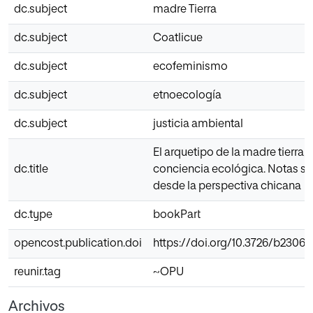
dc.subject
madre Tierra
dc.subject
Coatlicue
dc.subject
ecofeminismo
dc.subject
etnoecología
dc.subject
justicia ambiental
El arquetipo de la madre tierra, 
dc.title
conciencia ecológica. Notas sob
desde la perspectiva chicana
dc.type
bookPart
opencost.publication.doi
https://doi.org/10.3726/b23067
reunir.tag
~OPU
Archivos