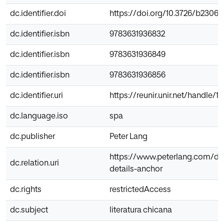
dc.identifier.doi
https://doi.org/10.3726/b23067
dc.identifier.isbn
9783631936832
dc.identifier.isbn
9783631936849
dc.identifier.isbn
9783631936856
dc.identifier.uri
https://reunir.unir.net/handle/
dc.language.iso
spa
dc.publisher
Peter Lang
https://www.peterlang.com/
dc.relation.uri
details-anchor
dc.rights
restrictedAccess
dc.subject
literatura chicana