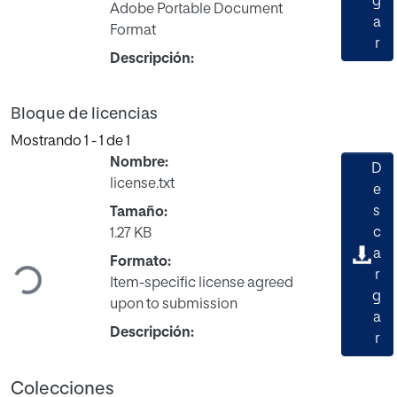
g
Adobe Portable Document
a
Format
r
Descripción:
Bloque de licencias
Mostrando
1 - 1 de 1
Nombre:
D
license.txt
e
s
Tamaño:
c
1.27 KB
Cargando...
a
Formato:
r
Item-specific license agreed
g
upon to submission
a
Descripción:
r
Colecciones