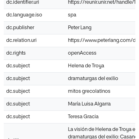
dc.identifier.uri
https://reunir.unir.net/handle/
dc.language.iso
spa
dc.publisher
Peter Lang
dc.relation.uri
https://www.peterlang.com/d
dc.rights
openAccess
dc.subject
Helena de Troya
dc.subject
dramaturgas del exilio
dc.subject
mitos grecolatinos
dc.subject
María Luisa Algarra
dc.subject
Teresa Gracia
La visión de Helena de Troya en
dramaturgas del exilio: Casandra