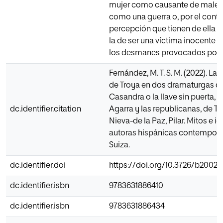
mujer como causante de males t
como una guerra o, por el contra
percepción que tienen de ella s
la de ser una víctima inocente 
los desmanes provocados por 
Fernández, M. T. S. M. (2022). La
de Troya en dos dramaturgas del
Casandra o la llave sin puerta, 
dc.identifier.citation
Agarra y las republicanas, de Te
Nieva-de la Paz, Pilar. Mitos e i
autoras hispánicas contemporá
Suiza.
dc.identifier.doi
https://doi.org/10.3726/b20027
dc.identifier.isbn
9783631886410
dc.identifier.isbn
9783631886434