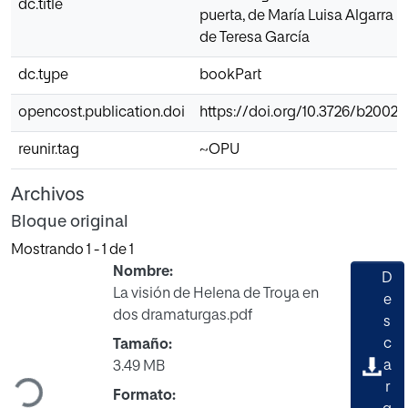
dc.title
puerta, de María Luisa Algarra y
de Teresa García
dc.type
bookPart
opencost.publication.doi
https://doi.org/10.3726/b20027
reunir.tag
~OPU
Archivos
Bloque original
Mostrando
1 - 1 de 1
Nombre:
D
La visión de Helena de Troya en
e
dos dramaturgas.pdf
s
c
Tamaño:
Cargando...
a
3.49 MB
r
Formato: