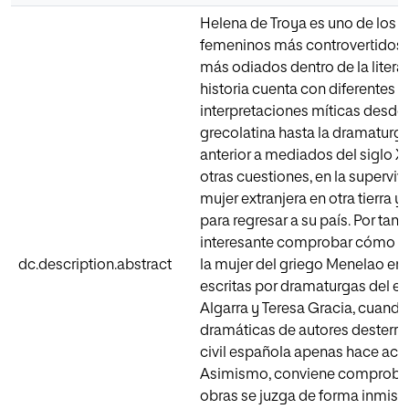
Helena de Troya es uno de los 
femeninos más controvertidos
más odiados dentro de la literat
historia cuenta con diferentes v
interpretaciones míticas desde
grecolatina hasta la dramaturg
anterior a mediados del siglo XX
otras cuestiones, en la supervi
mujer extranjera en otra tierra y 
para regresar a su país. Por tanto
interesante comprobar cómo as
dc.description.abstract
la mujer del griego Menelao en
escritas por dramaturgas del exi
Algarra y Teresa Gracia, cuando
dramáticas de autores desterrad
civil española apenas hace acto
Asimismo, conviene comprobar 
obras se juzga de forma inmiser