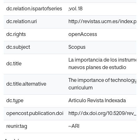
dc.relation.ispartofseries
;vol. 18
dc.relation.uri
http://revistas.ucm.es/index.
dc.rights
openAccess
dc.subject
Scopus
La importancia de los instrume
dc.title
nuevos planes de estudio
The importance of technology i
dc.title.alternative
curriculum
dc.type
Articulo Revista Indexada
opencost.publication.doi
http://dx.doi.org/10.5209/rev_
reunir.tag
~ARI