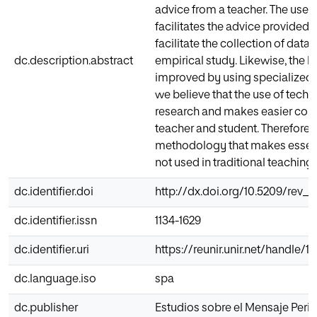
advice from a teacher. The use o
facilitates the advice provided 
facilitate the collection of data
dc.description.abstract
empirical study. Likewise, the b
improved by using specialized 
we believe that the use of tech
research and makes easier co
teacher and student. Therefore,
methodology that makes essenti
not used in traditional teachin
dc.identifier.doi
http://dx.doi.org/10.5209/rev_
dc.identifier.issn
1134-1629
dc.identifier.uri
https://reunir.unir.net/handle/
dc.language.iso
spa
dc.publisher
Estudios sobre el Mensaje Perio