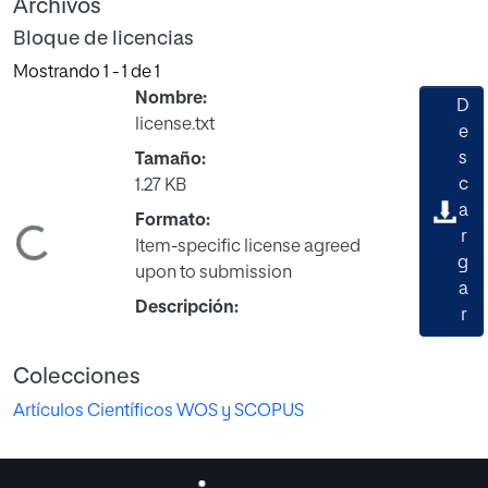
Archivos
Bloque de licencias
Mostrando
1 - 1 de 1
Nombre:
D
license.txt
e
s
Tamaño:
c
1.27 KB
a
Formato:
Cargando...
r
Item-specific license agreed
g
upon to submission
a
Descripción:
r
Colecciones
Artículos Científicos WOS y SCOPUS