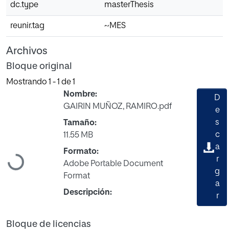
dc.type
masterThesis
reunir.tag
~MES
Archivos
Bloque original
Mostrando
1 - 1 de 1
Nombre:
D
GAIRIN MUÑOZ, RAMIRO.pdf
e
s
Tamaño:
c
11.55 MB
a
Formato:
Cargando...
r
Adobe Portable Document
g
Format
a
Descripción:
r
Bloque de licencias