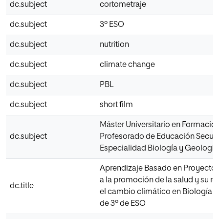
dc.subject
cortometraje
dc.subject
3º ESO
dc.subject
nutrition
dc.subject
climate change
dc.subject
PBL
dc.subject
short film
Máster Universitario en Formació
dc.subject
Profesorado de Educación Secun
Especialidad Biología y Geología
Aprendizaje Basado en Proyectos
a la promoción de la salud y su r
dc.title
el cambio climático en Biología 
de 3º de ESO