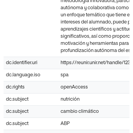
metodología innovadora, particip
autónoma y colaborativa como es
un enfoque temático que tiene en
intereses del alumnado, puede pr
aprendizajes científicos y actitud
significativos, así como proporci
motivación y herramientas para l
profundización autónoma del est
dc.identifier.uri
https://reunir.unir.net/handle/123
dc.language.iso
spa
dc.rights
openAccess
dc.subject
nutrición
dc.subject
cambio climático
dc.subject
ABP