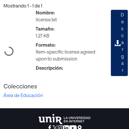
Mostrando
1 - 1 de 1
Nombre:
D
license.txt
e
s
Tamaño:
c
1.27 KB
a
Formato:
Cargando...
r
Item-specific license agreed
g
upon to submission
a
Descripción:
r
Colecciones
Área de Educación