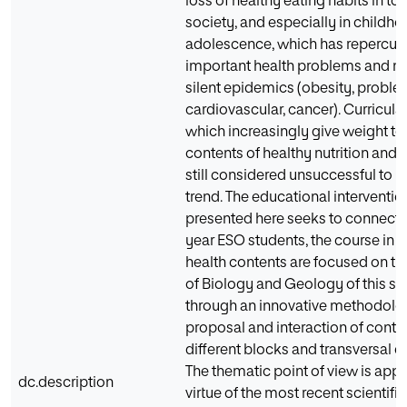
loss of healthy eating habits in to
society, and especially in childh
adolescence, which has repercuss
important health problems and mo
silent epidemics (obesity, probl
cardiovascular, cancer). Curricular 
which increasingly give weight to
contents of healthy nutrition and e
still considered unsuccessful to re
trend. The educational interventi
presented here seeks to connect 
year ESO students, the course in 
health contents are focused on th
of Biology and Geology of this st
through an innovative methodolo
proposal and interaction of conte
different blocks and transversal e
The thematic point of view is app
dc.description
virtue of the most recent scientifi