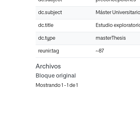
dc.subject
Máster Universitar
dc.title
Estudio explorator
dc.type
masterThesis
reunir.tag
~87
Archivos
Bloque original
Mostrando
1 - 1 de 1