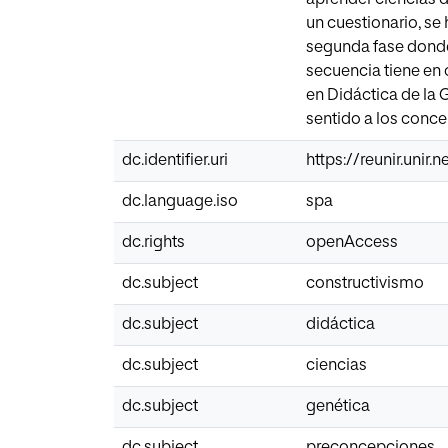
un cuestionario, se
segunda fase donde
secuencia tiene en 
en Didáctica de la 
sentido a los concep
dc.identifier.uri
https://reunir.unir
dc.language.iso
spa
dc.rights
openAccess
dc.subject
constructivismo
dc.subject
didáctica
dc.subject
ciencias
dc.subject
genética
dc.subject
preconcepciones