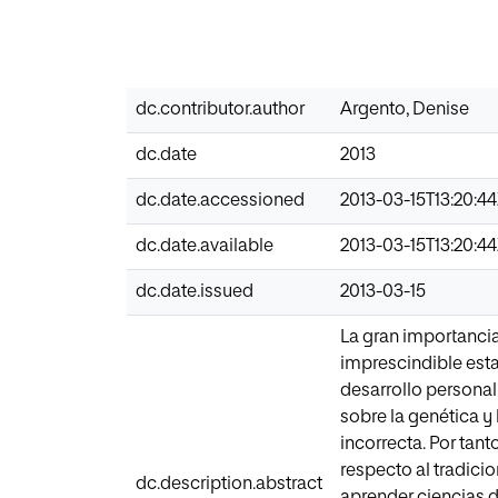
dc.contributor.author
Argento, Denise
dc.date
2013
dc.date.accessioned
2013-03-15T13:20:4
dc.date.available
2013-03-15T13:20:4
dc.date.issued
2013-03-15
La gran importancia
imprescindible esta
desarrollo personal
sobre la genética y
incorrecta. Por tan
respecto al tradic
dc.description.abstract
aprender ciencias d