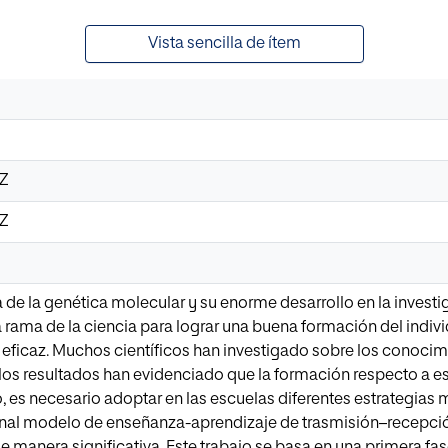
Vista sencilla de ítem
4Z
4Z
 de la genética molecular y su enorme desarrollo en la invest
 rama de la ciencia para lograr una buena formación del indivi
 eficaz. Muchos científicos han investigado sobre los conoci
 los resultados han evidenciado que la formación respecto a e
to, es necesario adoptar en las escuelas diferentes estrategia
ional modelo de enseñanza-aprendizaje de trasmisión–recepció
e manera significativa. Este trabajo se basa en una primera fas