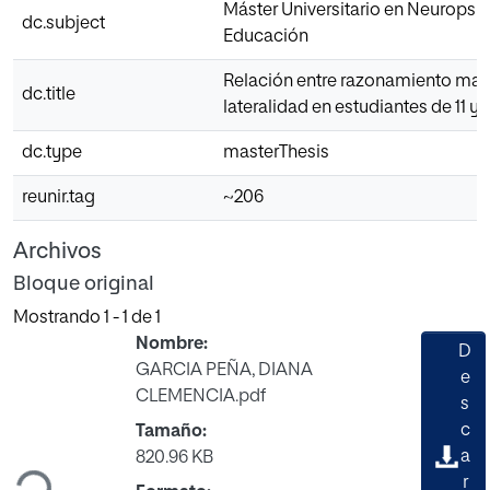
Máster Universitario en Neuropsic
dc.subject
Educación
Relación entre razonamiento mat
dc.title
lateralidad en estudiantes de 11 y 
dc.type
masterThesis
reunir.tag
~206
Archivos
Bloque original
Mostrando
1 - 1 de 1
Nombre:
D
GARCIA PEÑA, DIANA
e
CLEMENCIA.pdf
s
c
Tamaño:
Cargando...
a
820.96 KB
r