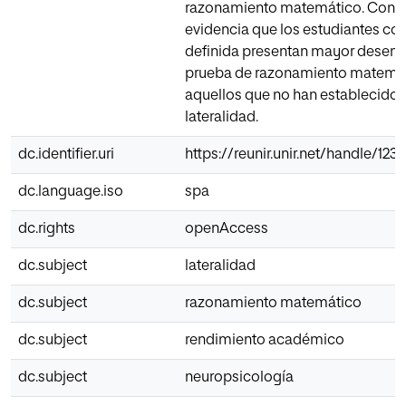
razonamiento matemático. Concl
evidencia que los estudiantes con
definida presentan mayor desem
prueba de razonamiento matemá
aquellos que no han establecido 
lateralidad.
dc.identifier.uri
https://reunir.unir.net/handle/1
dc.language.iso
spa
dc.rights
openAccess
dc.subject
lateralidad
dc.subject
razonamiento matemático
dc.subject
rendimiento académico
dc.subject
neuropsicología