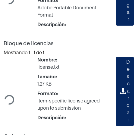
Formato:
g
Adobe Portable Document
a
Format
r
Descripción:
Bloque de licencias
Mostrando
1 - 1 de 1
Nombre:
D
license.txt
e
s
Tamaño:
c
1.27 KB
Cargando...
a
Formato:
r
Item-specific license agreed
g
upon to submission
a
Descripción:
r