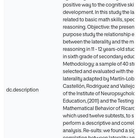
positive way to the cognitive skill
development. In this study the later
related to basic math skills, speci
reasoning. Objective: the present 
purpose study the relationship ex
between the laterality and the ma
reasoning in 11 - 12 years-old stud
in sixth grade of secondary educa
Methodology: a sample of 40 stu
selected and evaluated with the te
laterality adapted by Martín-Lobo
Castellón, Rodriguez and Vallejo 
dc.description
of the Institute of Neuropsycholo
Education, (2011) and the Testing
Mathematical Behavior of Ricardo
which used twelve subtests, to s
perform a descriptive and correla
analysis. Re-sults: we found a sign