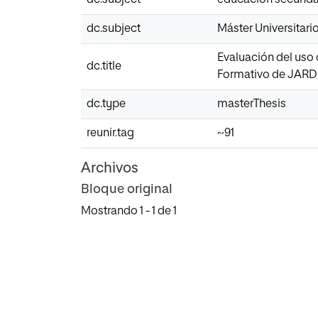
dc.subject
Máster Universitar
Evaluación del uso 
dc.title
Formativo de JARD
dc.type
masterThesis
reunir.tag
~91
Archivos
Bloque original
Mostrando
1 - 1 de 1