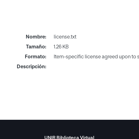
Nombre:
license.txt
Tamaño:
1.26 KB
Formato:
Item-specific license agreed upon to
Descripción:
UNIR Biblioteca Virtual