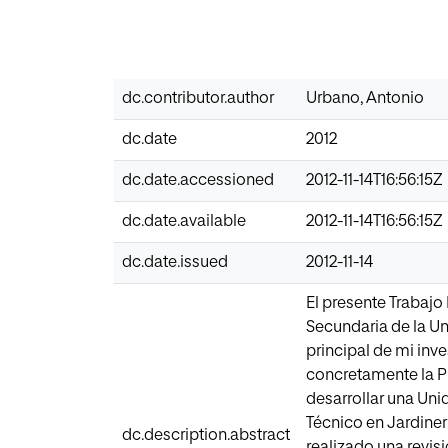
dc.contributor.author
Urbano, Antonio
dc.date
2012
dc.date.accessioned
2012-11-14T16:56:15Z
dc.date.available
2012-11-14T16:56:15Z
dc.date.issued
2012-11-14
El presente Trabajo
Secundaria de la Un
principal de mi inv
concretamente la Pi
desarrollar una Uni
Técnico en Jardinerí
dc.description.abstract
realizado una revis