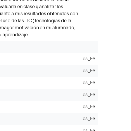
aluarla en clase y analizar los
anto a mis resultados obtenidos con
l uso de las TIC (Tecnologías de la
na mayor motivación en mi alumnado,
-aprendizaje.
es_ES
es_ES
es_ES
es_ES
es_ES
es_ES
es_ES