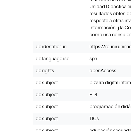
Unidad Didáctica en 
resultados obtenid
respecto a otras in
Información y la C
como una considera
dc.identifier.uri
https://reunir.unir
dc.language.iso
spa
dc.rights
openAccess
dc.subject
pizarra digital inter
dc.subject
PDI
dc.subject
programación didá
dc.subject
TICs
dc.subject
educación secunda