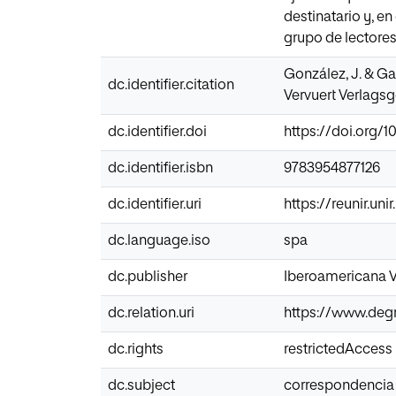
destinatario y, e
grupo de lectores
González, J. & Gar
dc.identifier.citation
Vervuert Verlagsg
dc.identifier.doi
https://doi.org/
dc.identifier.isbn
9783954877126
dc.identifier.uri
https://reunir.un
dc.language.iso
spa
dc.publisher
Iberoamericana V
dc.relation.uri
https://www.deg
dc.rights
restrictedAccess
dc.subject
correspondencia