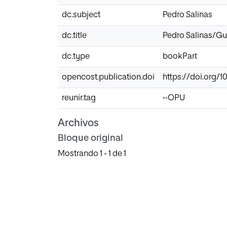
dc.subject
Pedro Salinas
dc.title
Pedro Salinas/Gu
dc.type
bookPart
opencost.publication.doi
https://doi.org/
reunir.tag
~OPU
Archivos
Bloque original
Mostrando
1 - 1 de 1