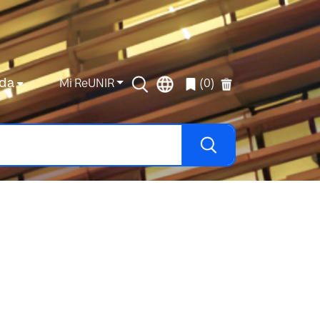
da
Mi ReUNIR
(0)