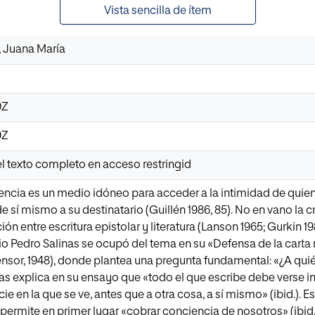
Vista sencilla de ítem
 Juana María
9Z
9Z
l texto completo en acceso restringid
cia es un medio idóneo para acceder a la intimidad de quien la
de sí mismo a su destinatario (Guillén 1986, 85). No en vano la
ción entre escritura epistolar y literatura (Lanson 1965; Gurkin 1
pio Pedro Salinas se ocupó del tema en su «Defensa de la carta
fensor, 1948), donde plantea una pregunta fundamental: «¿A quién
nas explica en su ensayo que «todo el que escribe debe verse
ie en la que se ve, antes que a otra cosa, a sí mismo» (ibid.). Es
 permite en primer lugar «cobrar conciencia de nosotros» (ibid