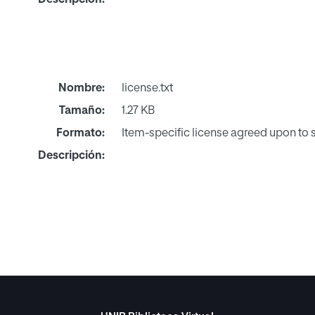
Nombre:
license.txt
Tamaño:
1.27 KB
Formato:
Item-specific license agreed upon to
Descripción: