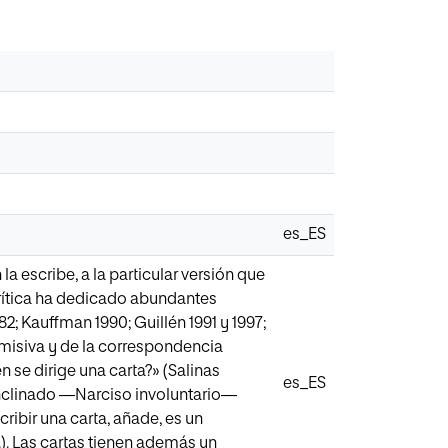
es_ES
 escribe, a la particular versión que
 crítica ha dedicado abundantes
982; Kauffman 1990; Guillén 1991 y 1997;
 misiva y de la correspondencia
 se dirige una carta?» (Salinas
es_ES
 inclinado —Narciso involuntario—
cribir una carta, añade, es un
.). Las cartas tienen además un