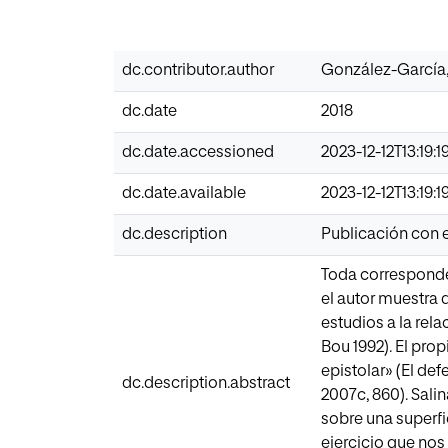
dc.contributor.author
González-García,
dc.date
2018
dc.date.accessioned
2023-12-12T13:19:1
dc.date.available
2023-12-12T13:19:1
dc.description
Publicación con e
Toda corresponden
el autor muestra 
estudios a la rela
Bou 1992). El pro
epistolar» (El de
dc.description.abstract
2007c, 860). Sali
sobre una superfic
ejercicio que nos