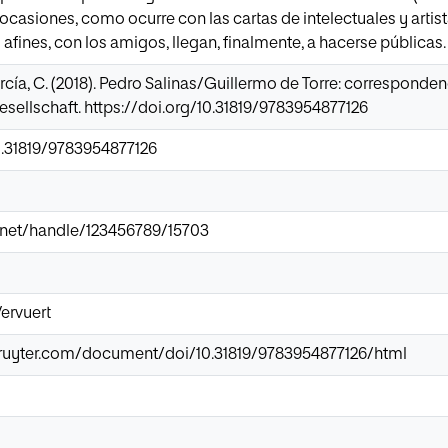
n ocasiones, como ocurre con las cartas de intelectuales y artis
 afines, con los amigos, llegan, finalmente, a hacerse públicas.
cía, C. (2018). Pedro Salinas/Guillermo de Torre: correspondenci
esellschaft. https://doi.org/10.31819/9783954877126
10.31819/9783954877126
ir.net/handle/123456789/15703
ervuert
ruyter.com/document/doi/10.31819/9783954877126/html