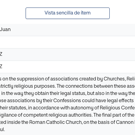
Vista sencilla de ítem
 Juan
1Z
1Z
s on the suppression of associations created by Churches, Rel
trictly religious purposes. The connections between these ass
y in the way they obtain their legal status, but also in the way 
se associations by their Confessions could have legal effects b
heir statutes, in accordance with autonomy of Religious Confes
vigilance of competent religious authorities. The final part of t
ted inside the Roman Catholic Church, on the basis of Cannon 
ul.