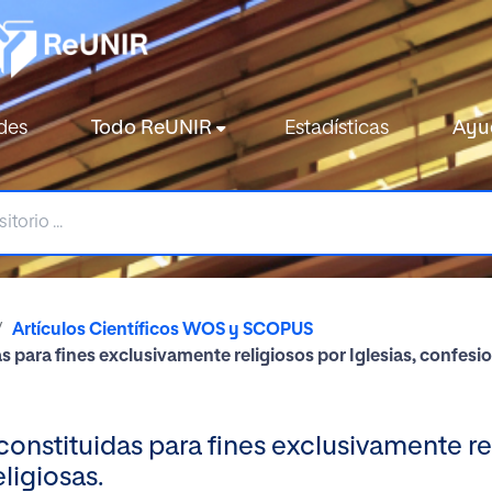
des
Todo ReUNIR
Estadísticas
Ayu
Artículos Científicos WOS y SCOPUS
s para fines exclusivamente religiosos por Iglesias, confesi
onstituidas para fines exclusivamente rel
ligiosas.