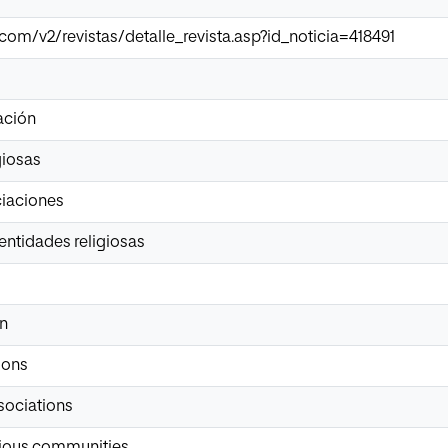
.com/v2/revistas/detalle_revista.asp?id_noticia=418491
ación
giosas
ciaciones
entidades religiosas
on
ions
sociations
gious communities