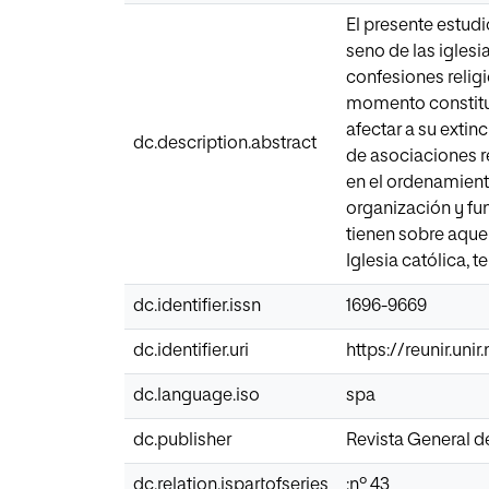
El presente estudi
seno de las iglesi
confesiones religi
momento constitut
afectar a su extin
dc.description.abstract
de asociaciones re
en el ordenamiento
organización y fu
tienen sobre aque
Iglesia católica,
dc.identifier.issn
1696-9669
dc.identifier.uri
https://reunir.un
dc.language.iso
spa
dc.publisher
Revista General d
dc.relation.ispartofseries
;nº 43