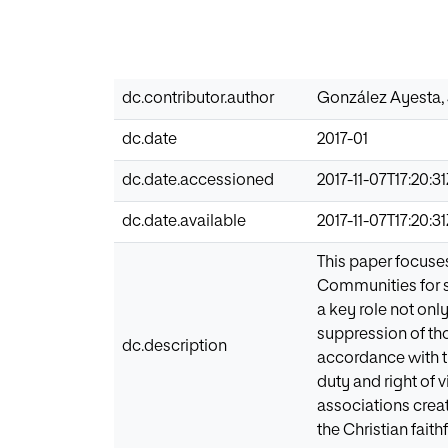
dc.contributor.author
González Ayesta,
dc.date
2017-01
dc.date.accessioned
2017-11-07T17:20:3
dc.date.available
2017-11-07T17:20:3
This paper focuse
Communities for s
a key role not onl
suppression of tho
dc.description
accordance with t
duty and right of 
associations crea
the Christian faithf