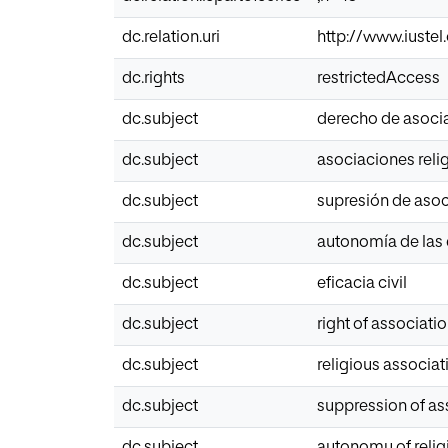
dc.relation.uri
http://www.iustel
dc.rights
restrictedAccess
dc.subject
derecho de asoci
dc.subject
asociaciones reli
dc.subject
supresión de aso
dc.subject
autonomía de las 
dc.subject
eficacia civil
dc.subject
right of associati
dc.subject
religious associat
dc.subject
suppression of as
dc.subject
autonomy of reli