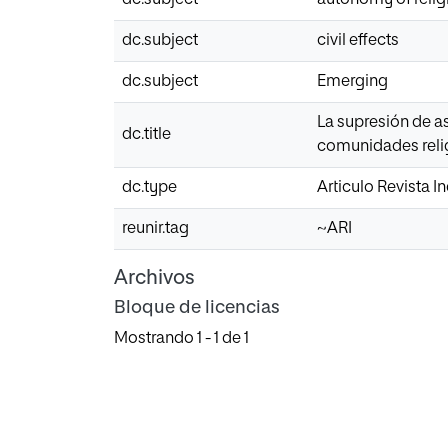
dc.subject
civil effects
dc.subject
Emerging
La supresión de as
dc.title
comunidades reli
dc.type
Articulo Revista 
reunir.tag
~ARI
Archivos
Bloque de licencias
Mostrando
1 - 1 de 1