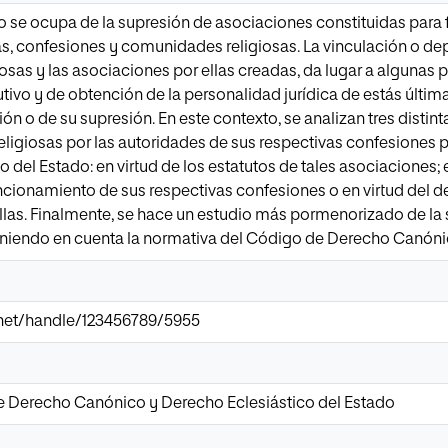
o se ocupa de la supresión de asociaciones constituidas para 
as, confesiones y comunidades religiosas. La vinculación o de
osas y las asociaciones por ellas creadas, da lugar a algunas 
ivo y de obtención de la personalidad jurídica de estás últi
ción o de su supresión. En este contexto, se analizan tres distin
ligiosas por las autoridades de sus respectivas confesiones po
 del Estado: en virtud de los estatutos de tales asociaciones; 
ncionamiento de sus respectivas confesiones o en virtud del de
llas. Finalmente, se hace un estudio más pormenorizado de la 
 teniendo en cuenta la normativa del Código de Derecho Canóni
ir.net/handle/123456789/5955
e Derecho Canónico y Derecho Eclesiástico del Estado