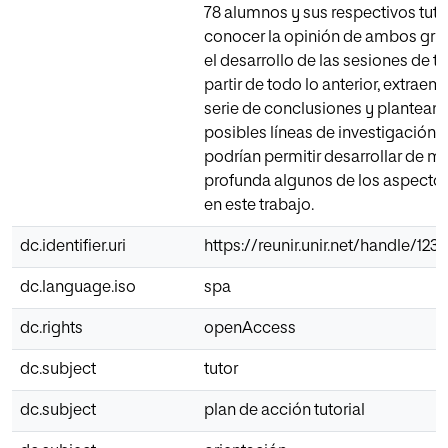
78 alumnos y sus respectivos tuto
conocer la opinión de ambos gru
el desarrollo de las sesiones de tu
partir de todo lo anterior, extrae
serie de conclusiones y plantea
posibles líneas de investigación f
podrían permitir desarrollar de 
profunda algunos de los aspectos
en este trabajo.
dc.identifier.uri
https://reunir.unir.net/handle/123
dc.language.iso
spa
dc.rights
openAccess
dc.subject
tutor
dc.subject
plan de acción tutorial