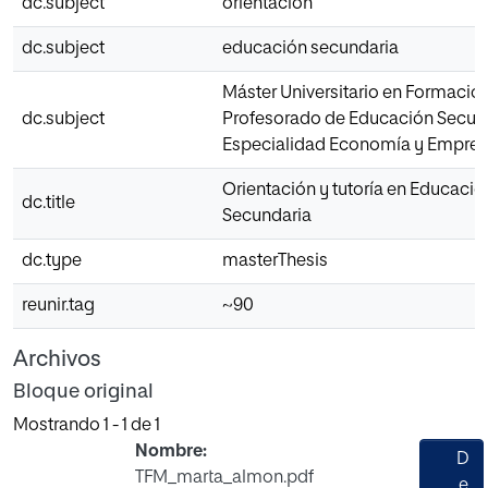
dc.subject
orientación
dc.subject
educación secundaria
Máster Universitario en Formació
dc.subject
Profesorado de Educación Secun
Especialidad Economía y Empre
Orientación y tutoría en Educació
dc.title
Secundaria
dc.type
masterThesis
reunir.tag
~90
Archivos
Bloque original
Mostrando
1 - 1 de 1
Nombre:
D
TFM_marta_almon.pdf
e