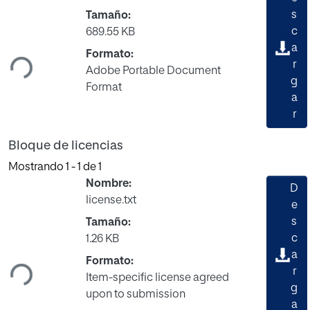
s
Tamaño:
Cargando...
c
689.55 KB
a
Formato:
r
Adobe Portable Document
g
Format
a
r
Bloque de licencias
Mostrando
1 - 1 de 1
Nombre:
D
license.txt
e
s
Tamaño:
Cargando...
c
1.26 KB
a
Formato:
r
Item-specific license agreed
g
upon to submission
a