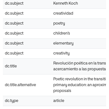
dc.subject
Kenneth Koch
dc.subject
creatividad
dc.subject
poetry
dc.subject
children’s
dc.subject
elementary
dc.subject
creativity
Revolución poética en la transici
dc.title
acercamiento a las propuestas
Poetic revolution in the transiti
dc.title.alternative
primary education: an aproxima
proposals
dc.type
article