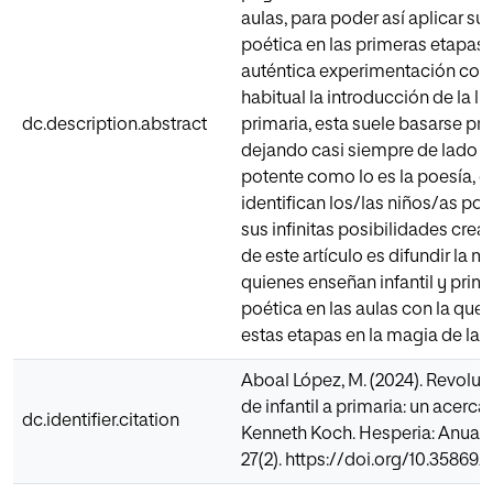
aulas, para poder así aplicar su
poética en las primeras etapas 
auténtica experimentación con e
habitual la introducción de la lit
dc.description.abstract
primaria, esta suele basarse pr
dejando casi siempre de lado un
potente como lo es la poesía, c
identifican los/las niños/as por
sus infinitas posibilidades creat
de este artículo es difundir la
quienes enseñan infantil y prim
poética en las aulas con la que
estas etapas en la magia de la le
Aboal López, M. (2024). Revoluci
de infantil a primaria: un acerc
dc.identifier.citation
Kenneth Koch. Hesperia: Anuario
27(2). https://doi.org/10.35869/