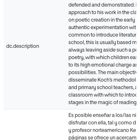
defended and demonstrated. In 
approach to his work in the cla
on poetic creation in the early 
authentic experimentation with 
common to introduce literature 
school, this is usually based ma
dc.description
always leaving aside such a pow
poetry, with which children eas
to its high emotional charge and 
possibilities. The main objective o
disseminate Koch’s methodolo
and primary school teachers, a p
classroom with which to introdu
stages in the magic of reading a
Es posible enseñar a los/las niñ
disfrutar con ella, tal y como d
y profesor norteamericano Kenn
páginas se ofrece un acercamien