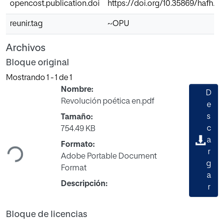
opencost.publication.doi
https://doi.org/10.35869/hafh.v
reunir.tag
~OPU
Archivos
Bloque original
Mostrando
1 - 1 de 1
Nombre:
D
Revolución poética en.pdf
e
s
Tamaño:
Cargando...
c
754.49 KB
a
Formato:
r
Adobe Portable Document
g
Format
a
Descripción:
r
Bloque de licencias