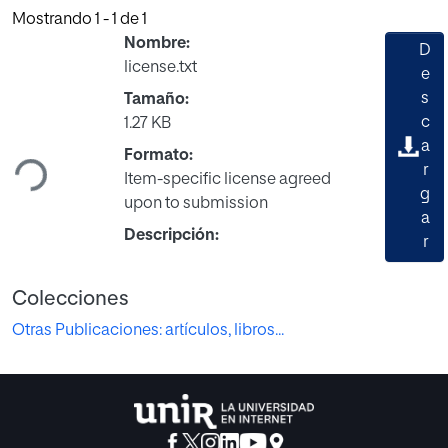
Mostrando
1 - 1 de 1
Nombre:
D
license.txt
e
s
Tamaño:
Cargando...
c
1.27 KB
a
Formato:
r
Item-specific license agreed
g
upon to submission
a
Descripción:
r
Colecciones
Otras Publicaciones: artículos, libros...