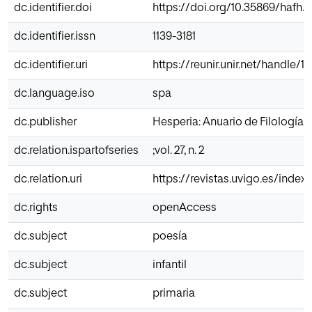
dc.identifier.doi
https://doi.org/10.35869/hafh.v
dc.identifier.issn
1139-3181
dc.identifier.uri
https://reunir.unir.net/handle/1
dc.language.iso
spa
dc.publisher
Hesperia: Anuario de Filología 
dc.relation.ispartofseries
;vol. 27, n. 2
dc.relation.uri
https://revistas.uvigo.es/inde
dc.rights
openAccess
dc.subject
poesía
dc.subject
infantil
dc.subject
primaria